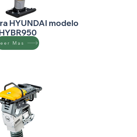
ra HYUNDAI modelo
HYBR950
Leer Mas