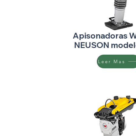
Apisonadoras 
NEUSON model
Leer Mas