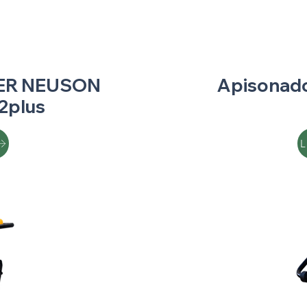
ER NEUSON
Apisonad
2plus