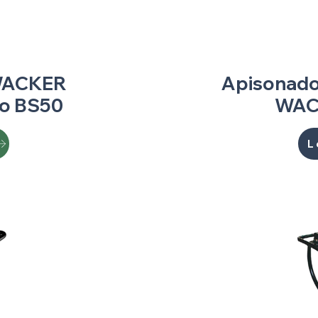
WACKER
Apisonado
o BS50
WAC
L