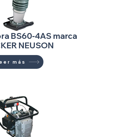
ra BS60-4AS marca
KER NEUSON
eer más