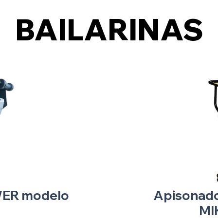
BAILARINAS
ER modelo
Apisonad
MI