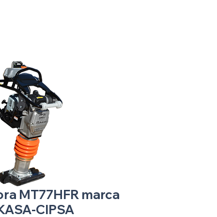
ora MT77HFR marca
KASA-CIPSA