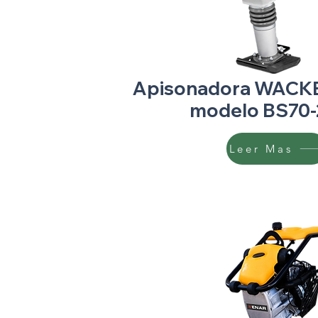
Apisonadora WACK
modelo BS70-
Leer Mas