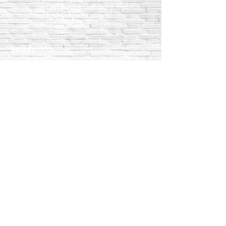
ventas1@equiconstructor.mx
ventas2@equiconstructor.mx
contacto@equiconstructor.mx
Teléfonos
WhatsApp:
55 1801 8075
55 4983 5191
55 1801 9244
55 6302 4351
Teléfonos fijos:
5517189864
5587888092
5515409911