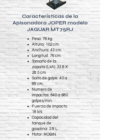
Características de la
Apisonadora JOPER modelo
JAGUAR MT75RJ
Peso: 76 kg.​
Altura: 102 cm.
Anchura: 43 cm.
Longitud: 76 cm.
Tamaño de la
zapata (LxA): 33.8 X
28.5 cm.
Salto de golpe: 40 a
88 cm.
Numero de
impactos: 640 a 680
golpes/min.
Fuerza de impacto:
18 kN.
Capacidad del
tanque de
gasolina: 2.8 L.
Motor: ROBIN.