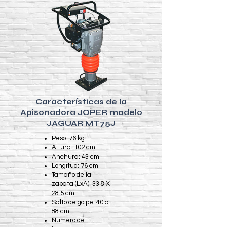
Características de la
Apisonadora JOPER modelo
JAGUAR MT75J
Peso: 76 kg.​
Altura: 102 cm.
Anchura: 43 cm.
Longitud: 76 cm.
Tamaño de la
zapata (LxA): 33.8 X
28.5 cm.
Salto de golpe: 40 a
88 cm.
Numero de