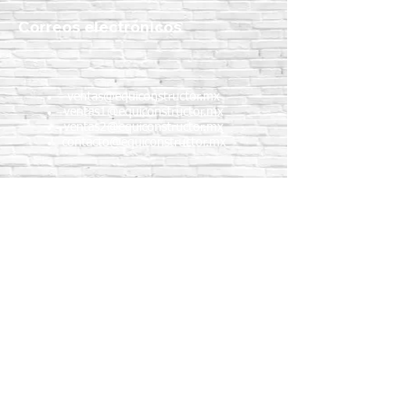
Correos electrónicos
ventas@equiconstructor.mx
ventas1@equiconstructor.mx
ventas2@equiconstructor.mx
contacto@equiconstructor.mx
Teléfonos
WhatsApp:
55 1801 8075
55 4983 5191
55 1801 9244
55 6302 4351
Teléfonos fijos:
5517189864
5587888092