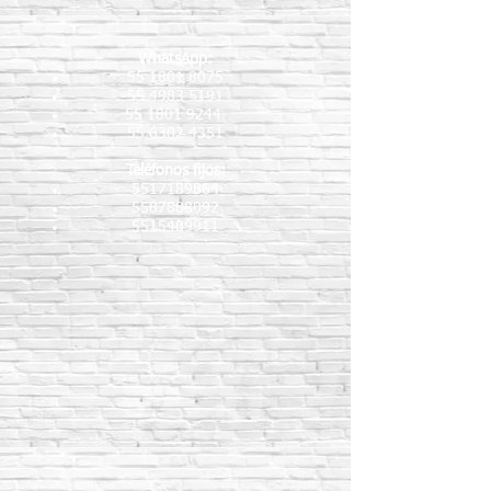
WhatsApp:
55 1801 8075
55 4983 5191
55 1801 9244
55 6302 4351
Teléfonos fijos:
5517189864
5587888092
5515409911