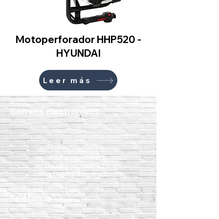
Motoperforador HHP520 -
HYUNDAI
Leer más
Correos electrónicos
ventas@equiconstructor.mx
ventas1@equiconstructor.mx
ventas2@equiconstructor.mx
contacto@equiconstructor.mx
Teléfonos