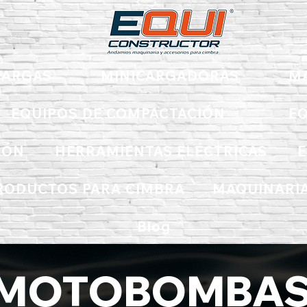
ARGAS
MINICARGADORAS
M
EQUIPOS DE COMPACTACIÓN
EQ
IÓN
HERRAMIENTAS ELÉCTRICAS
E
RODUCTOS PARA CIMBRA
MAQUINARIA
Blog
MOTOBOMBA