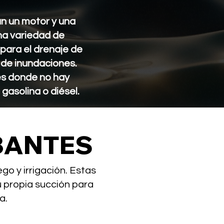
n un motor y una
na variedad de
 para el drenaje de
 de inundaciones.
es donde no hay
gasolina o diésel.
BANTES
go y irrigación. Estas
 propia succión para
a.