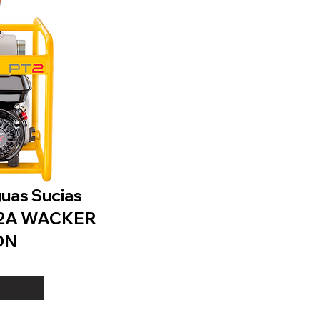
uas Sucias
T2A WACKER
ON
s