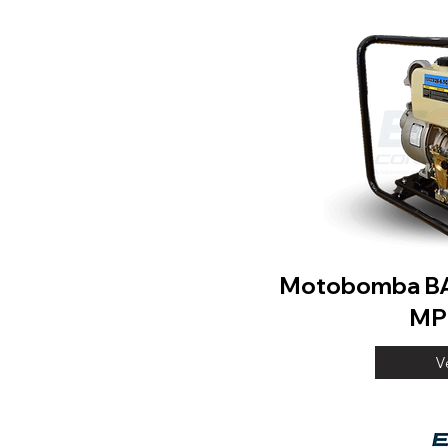
Motobomba B
MP
V