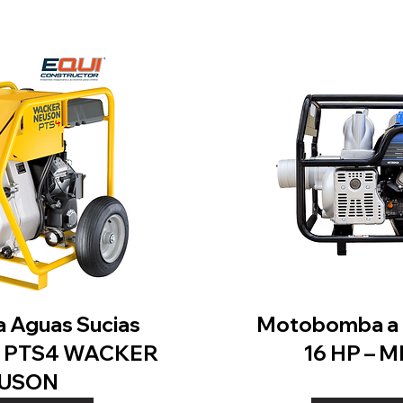
 Aguas Sucias
Motobomba a g
e PTS4 WACKER
16 HP –
USON