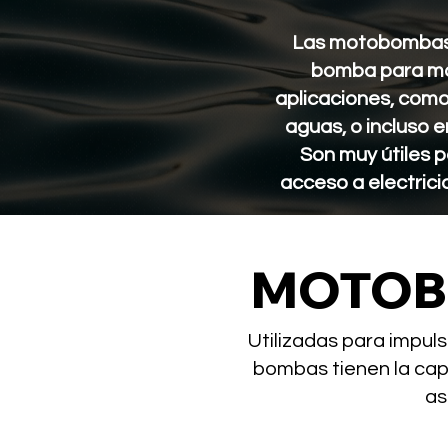
Las motobombas o
bomba para mov
aplicaciones, como 
aguas, o incluso 
Son muy útiles 
acceso a electrici
MOTOB
Utilizadas para impuls
bombas tienen la cap
as