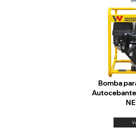
Bomba para
Autocebant
NE
V