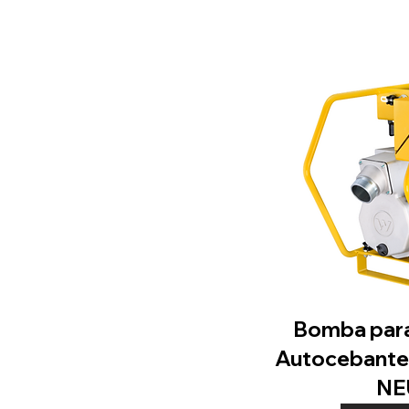
Bomba para
Autocebant
NE