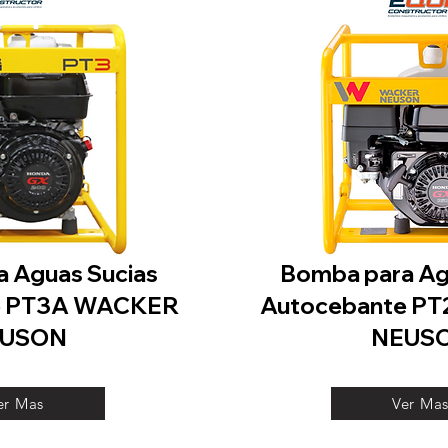
 Aguas Sucias
Bomba para Ag
e PT3A WACKER
Autocebante P
USON
NEUS
er Mas
Ver Ma