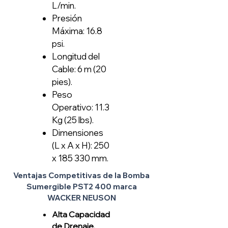
L/min.
Presión
Máxima: 16.8
psi.
Longitud del
Cable: 6 m (20
pies).
Peso
Operativo: 11.3
Kg (25 lbs).
Dimensiones
(L x A x H): 250
x 185 330 mm.
Ventajas Competitivas de la Bomba
Sumergible PST2 400 marca
WACKER NEUSON
Alta Capacidad
de Drenaje.