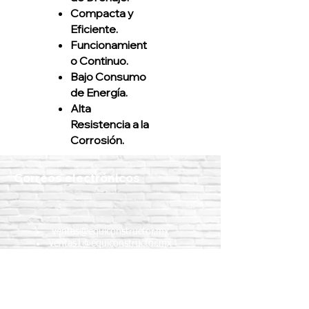
Compacta y
Eficiente.
Funcionamient
o Continuo.
Bajo Consumo
de Energía.
Alta
Resistencia a la
Corrosión.
Correos electrónicos
ventas@equiconstructor.mx
ventas1@equiconstructor.mx
ventas2@equiconstructor.mx
contacto@equiconstructor.mx
Teléfonos