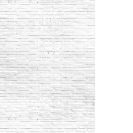
WhatsApp:
55 1801 8075
55 4983 5191
55 1801 9244
55 6302 4351
Teléfonos fijos:
5517189864
5587888092
5515409911