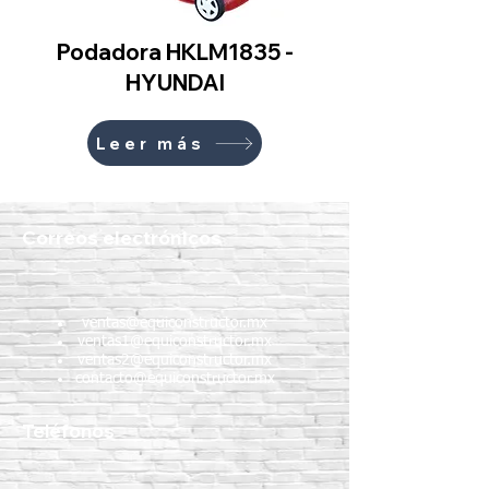
Podadora HKLM1835 -
HYUNDAI
Leer más
Correos electrónicos
ventas@equiconstructor.mx
ventas1@equiconstructor.mx
ventas2@equiconstructor.mx
contacto@equiconstructor.mx
Teléfonos