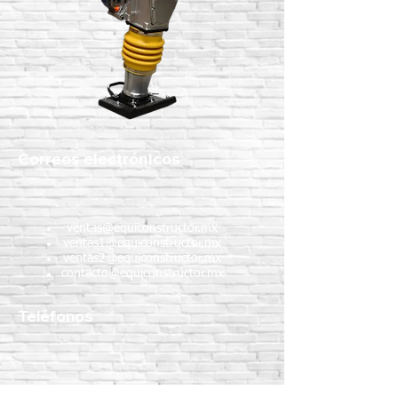
Correos electrónicos
ventas@equiconstructor.mx
ventas1@equiconstructor.mx
ventas2@equiconstructor.mx
contacto@equiconstructor.mx
Teléfonos