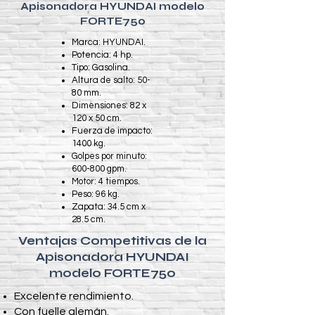
Apisonadora HYUNDAI modelo
FORTE750
Marca: HYUNDAI.
Potencia: 4 hp.
Tipo: Gasolina.
Altura de salto: 50-
80 mm.
Dimensiones: 82 x
120 x 50 cm.
Fuerza de impacto:
1400 kg.
Golpes por minuto:
600-800 gpm.
Motor: 4 tiempos.
Peso: 96 kg.
Zapata: 34.5 cm x
28.5 cm.
Ventajas Competitivas de la
Apisonadora HYUNDAI
modelo FORTE750
​Excelente rendimiento.
Con fuelle alemán.