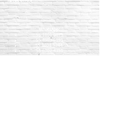
WhatsApp:
55 1801 8075
55 4983 5191
55 1801 9244
55 6302 4351
Teléfonos fijos:
5517189864
5587888092
5515409911