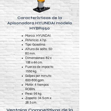
Características de la
Apisonadora HYUNDAI modelo
HYBR950
Marca: HYUNDAI.
Potencia: 4 hp.
Tipo: Gasolina.
Altura de salto: 50-
80 mm.
Dimensiones: 82 x
108 x 44 cm.
Fuerza de impacto:
1550 kg.
Golpes por minuto:
600-800 gpm.
Motor: 4 tiempos
ROBIN.
Peso: 96 kg.
Zapata: 34.5 cm x
28.5 cm.
Ventajas Competitivas de la