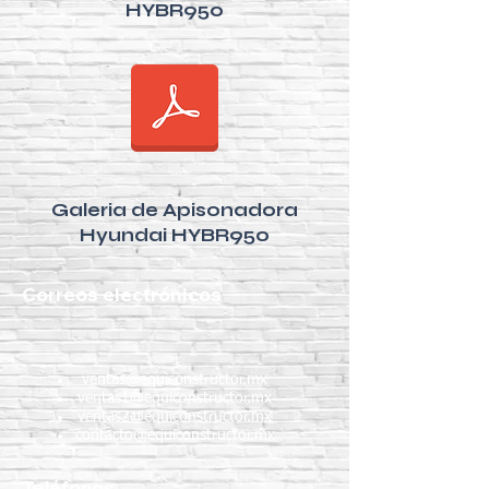
HYBR950
Galeria de Apisonadora
Hyundai HYBR950
Correos electrónicos
ventas@equiconstructor.mx
ventas1@equiconstructor.mx
ventas2@equiconstructor.mx
contacto@equiconstructor.mx
Teléfonos