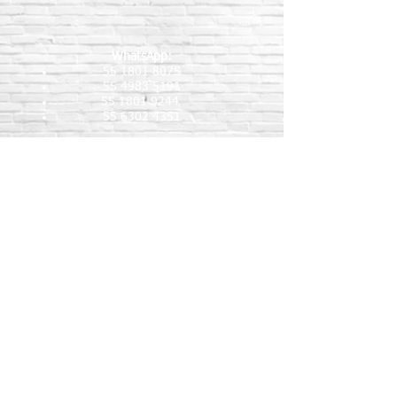
WhatsApp:
55 1801 8075
55 4983 5191
55 1801 9244
55 6302 4351
Teléfonos fijos:
5517189864
5587888092
5515409911