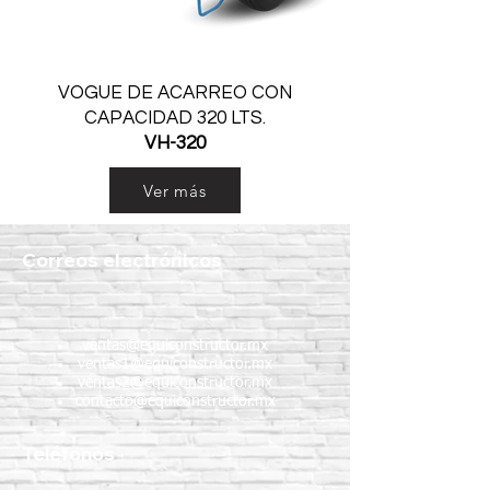
VOGUE DE ACARREO CON
CAPACIDAD 320 LTS.
VH-320
Ver más
Correos electrónicos
ventas@equiconstructor.mx
ventas1@equiconstructor.mx
ventas2@equiconstructor.mx
contacto@equiconstructor.mx
Teléfonos