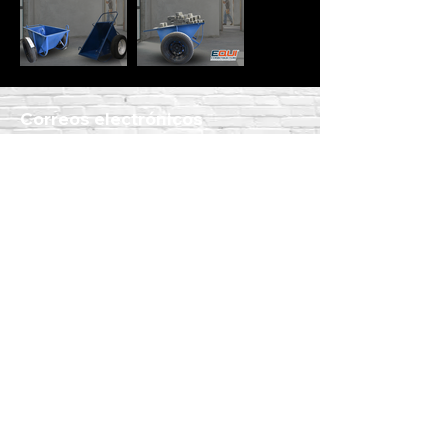
Correos electrónicos
ventas@equiconstructor.mx
ventas1@equiconstructor.mx
ventas2@equiconstructor.mx
contacto@equiconstructor.mx
Teléfonos
WhatsApp:
55 1801 8075
55 4983 5191
55 1801 9244