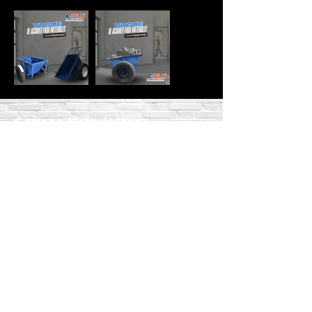
Correos electrónicos
ventas@equiconstructor.mx
ventas1@equiconstructor.mx
ventas2@equiconstructor.mx
contacto@equiconstructor.mx
Teléfonos