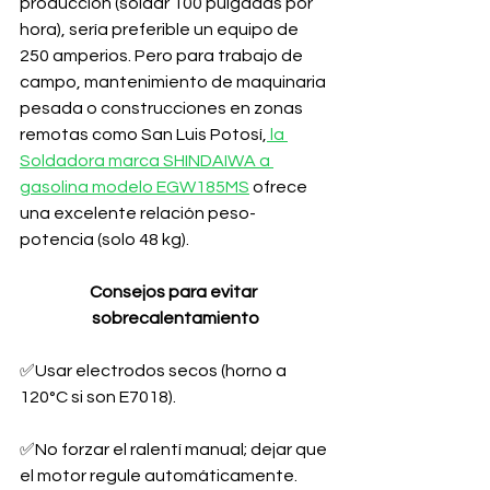
producción (soldar 100 pulgadas por 
hora), sería preferible un equipo de 
250 amperios. Pero para trabajo de 
campo, mantenimiento de maquinaria 
pesada o construcciones en zonas 
remotas como San Luis Potosí,
 la 
Soldadora marca SHINDAIWA a 
gasolina modelo EGW185MS
 ofrece 
una excelente relación peso-
potencia (solo 48 kg).
Consejos para evitar 
sobrecalentamiento
✅Usar electrodos secos (horno a 
120°C si son E7018).
✅No forzar el ralentí manual; dejar que 
el motor regule automáticamente.