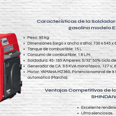
Características de la Soldad
gasolina modelo
Peso: 95 kg.​
Dimensiones (largo x ancho x alto): 730 x 545 x
Tanque de combustible: 15 L.
Consumo de combustible: 1.6 L/H.
Soldadura: 45-185 Amperes; 5/32" 50% ciclo de
Generador de CA: 3.5 KVA monofásico, 127 V, 62
Motor: YAMAHA MZ360, Potencia nominal de 9.
automático (Marcha).
Ventajas Competitivas de 
SHINDAI
Excelente rendimi
Ultra silenciosas.