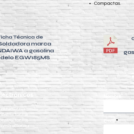
Compactas.
Ficha Técnica de
Soldadora marca
DAIWA a gasolina
ga
delo EGW185MS
lectrónicos
Nombre
nstructor.mx
onstructor.mx
onstructor.mx
Email
onstructor.mx