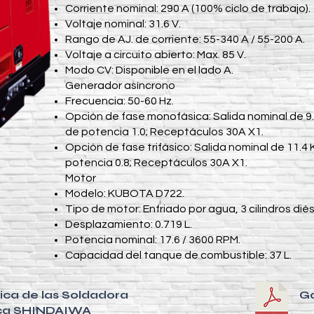
Corriente nominal: 290 A (100% ciclo de trabajo).
Voltaje nominal: 31.6 V.
Rango de AJ. de corriente: 55-340 A / 55-200 A.
Voltaje a circuito abierto: Max. 85 V.
Modo CV: Disponible en el lado A.
Generador asíncrono
Frecuencia: 50-60 Hz.
Opción de fase monofásica: Salida nominal de 9.
de potencia 1.0; Receptáculos 30A X1.
Opción de fase trifásico: Salida nominal de 11.4
potencia 0.8; Receptáculos 30A X1.
Motor
Modelo: KUBOTA D722.
Tipo de motor: Enfriado por agua, 3 cilindros diés
Desplazamiento: 0.719 L.
Potencia nominal: 17.6 / 3600 RPM.
Capacidad del tanque de combustible: 37 L.
ica de las Soldadora
Ga
ca SHINDAIWA