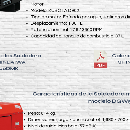
Motor
Modelo: KUBOTA D902.
Tipo de motor: Enfriado por agua, 4 cilindros di
Desplazamiento: 1.001 L.
Potencia nominal: 17.6 / 3600 RPM.
Capacidad del tanque de combustible: 37 L.
de las Soldadora
Galerí
HINDAIWA
SHI
00DMK
Características de la Soldadora
modelo DGW
Peso: 614 kg.​
Dimensiones (largo x ancho x alto): 1,680 x 700 x
Nivel de ruido: Mas bajo (57 dB A).