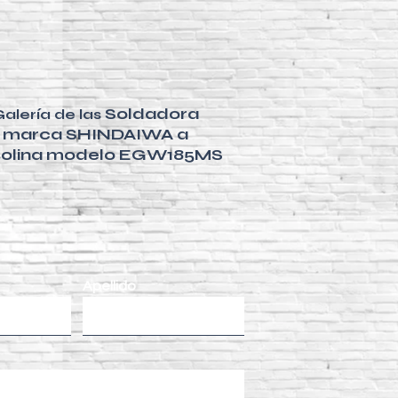
Soldadora
Galería de las
marca SHINDAIWA a
solina modelo EGW185MS
Apellido