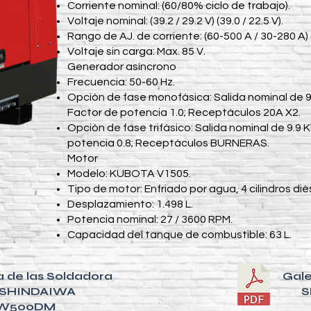
Corriente nominal: (60/80% ciclo de trabajo).
Voltaje nominal: (39.2 / 29.2 V) (39.0 / 22.5 V).
Rango de AJ. de corriente: (60-500 A / 30-280 A) (
Voltaje sin carga: Max. 85 V.
Generador asíncrono
Frecuencia: 50-60 Hz.
Opción de fase monofásica: Salida nominal de 9 
Factor de potencia 1.0; Receptáculos 20A X2.
Opción de fase trifásico: Salida nominal de 9.9 
potencia 0.8; Receptáculos BURNERAS.
Motor
Modelo: KUBOTA V1505.
Tipo de motor: Enfriado por agua, 4 cilindros diés
Desplazamiento: 1.498 L.
Potencia nominal: 27 / 3600 RPM.
Capacidad del tanque de combustible: 63 L.
a de las Soldadora
Gale
 SHINDAIWA
S
W500DM