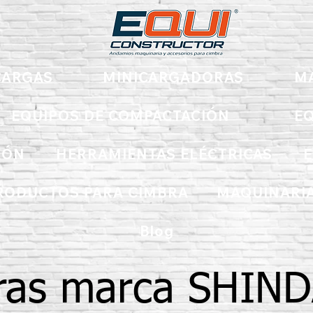
ARGAS
MINICARGADORAS
M
EQUIPOS DE COMPACTACIÓN
EQ
IÓN
HERRAMIENTAS ELÉCTRICAS
E
RODUCTOS PARA CIMBRA
MAQUINARIA
Blog
ras marca SHIN