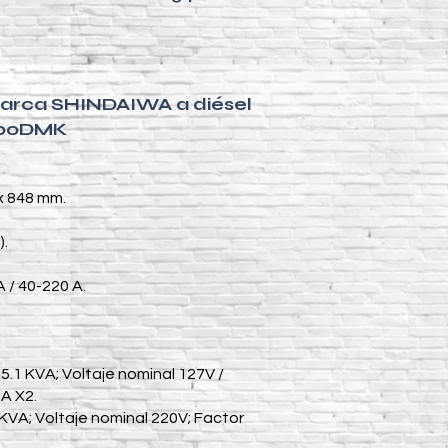
marca SHINDAIWA a diésel
00DMK
 x 848 mm.
).
 / 40-220 A.
5.1 KVA; Voltaje nominal 127V /
A X2.
 KVA; Voltaje nominal 220V; Factor