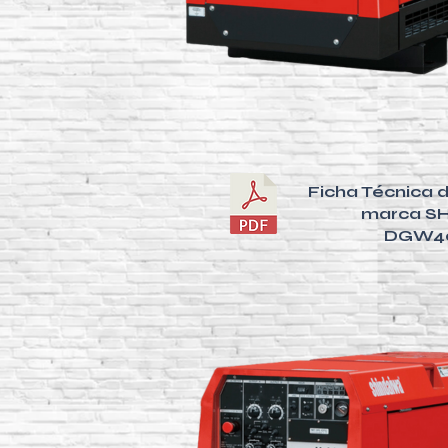
Ficha Técnica 
marca S
DGW4