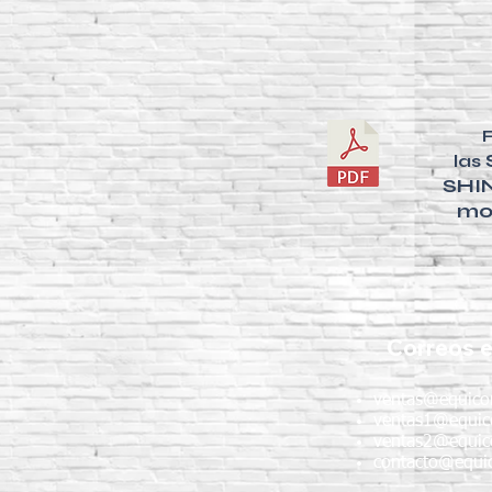
las
SHIN
mo
Correos e
ventas@equico
ventas1@equic
ventas2@equic
contacto@equic