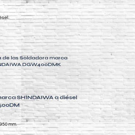
ésel.
a de las Soldadora marca
NDAIWA DGW400DMK
 marca SHINDAIWA a diésel
500DM
 950 mm.