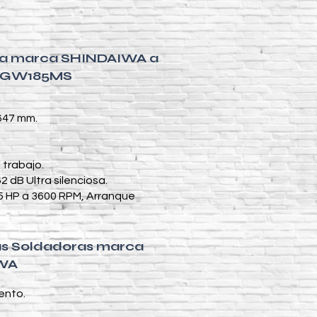
ora marca SHINDAIWA a
 EGW185MS
 647 mm.
 trabajo.
 dB Ultra silenciosa.
5 HP a 3600 RPM, Arranque
las Soldadoras marca
WA
ento.