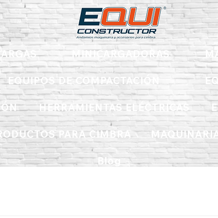
ARGAS
MINICARGADORAS
M
EQUIPOS DE COMPACTACIÓN
EQ
IÓN
HERRAMIENTAS ELÉCTRICAS
E
RODUCTOS PARA CIMBRA
MAQUINARIA
Blog