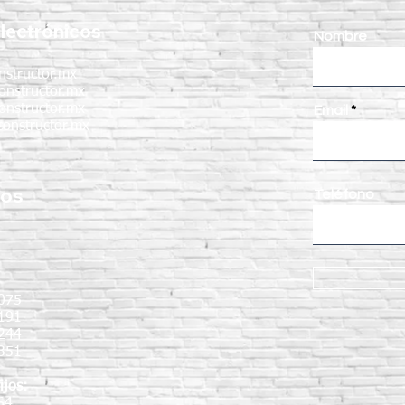
del concreto
un c
lectrónicos
Nombre
nstructor.mx
onstructor.mx
onstructor.mx
Email
onstructor.mx
nos
Teléfono
:
075
191
9244
351
ijos:
64