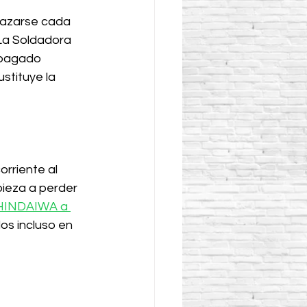
lazarse cada 
 La Soldadora 
pagado 
stituye la 
rriente al 
ieza a perder 
SHINDAIWA a 
s incluso en 