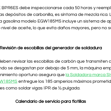
GK BPR6ES debe inspeccionarse cada 50 horas y reemp
as depósitos de carbonilla, es síntoma de mezcla rica.
 gasolina modelo EGW185MS incluye un sistema de a
nivel de aceite, lo que evita daños mayores, pero no su
Revisión de escobillas del generador de soldadura
ben revisar las escobillas de carbón que transmiten co
ando se desgastan por debajo de 5 mm, la máquina emp
nimiento oportuno asegura que 
la Soldadora marca 
EGW185MS
 entregue los 185 amperios máximos prometido
es como soldar vigas IPR de ½ pulgada.
Calendario de servicio para flotillas