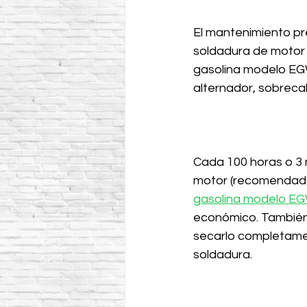
El mantenimiento pre
soldadura de motor
gasolina modelo EGW1
alternador, sobreca
Cada 100 horas o 3 m
motor (recomendado 
gasolina modelo 
económico. También s
secarlo completamen
soldadura.