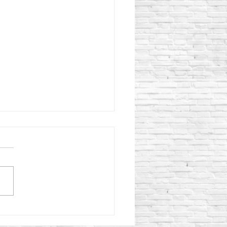
o aplicar Curacreto
ectamente para obtener