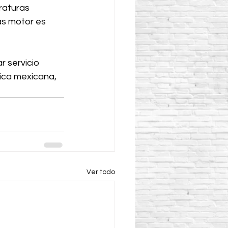
raturas 
as motor es 
r servicio 
ica mexicana, 
Ver todo