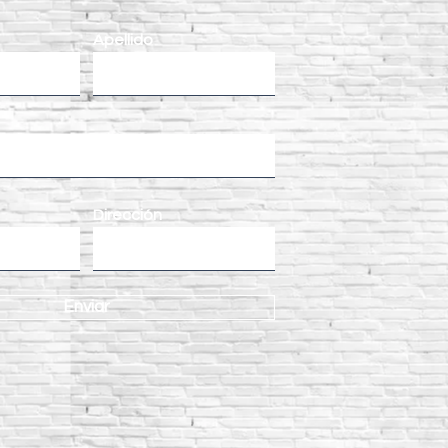
oncreto más resistente?
Apellido
Dirección
Enviar