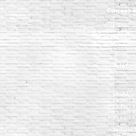
recomendaciones para obras
Correos e
de concreto
ventas@equico
ventas1@equic
ventas2@equic
contacto@equic
Teléfo
WhatsApp
55 1801 8
55 4983 5
55 1801 
55 6302 4
Teléfonos f
55171898