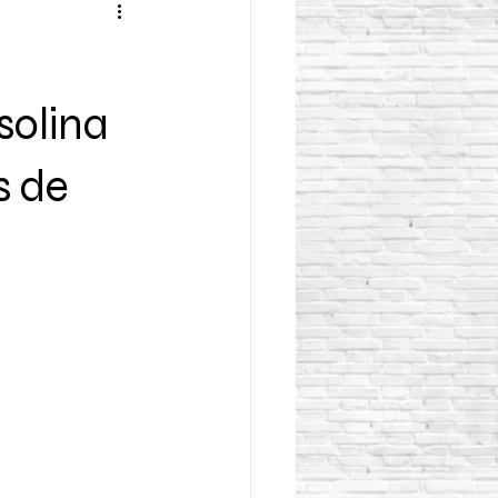
olina
s de