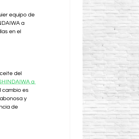
uier equipo de 
INDAIWA a 
as en el 
eite del 
 SHINDAIWA a 
el cambio es 
jabonosa y 
ncia de 