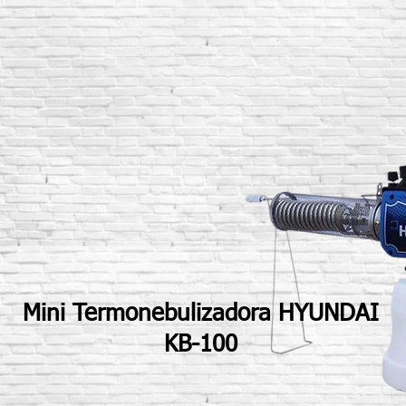
Mini Termonebulizadora HYUNDAI
KB-100