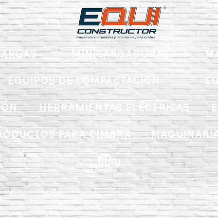
ARGAS
MINICARGADORAS
M
EQUIPOS DE COMPACTACIÓN
EQ
IÓN
HERRAMIENTAS ELÉCTRICAS
E
RODUCTOS PARA CIMBRA
MAQUINARIA
Blog