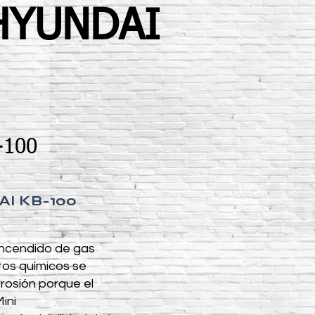
 HYUNDAI
-100
DAI KB-100
encendido de gas
ctos químicos se
rosión porque el
ini