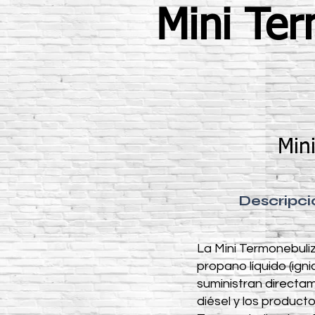
Mini Te
Min
Descripci
La Mini Termonebul
propano líquido (ign
suministran directa
diésel y los produc