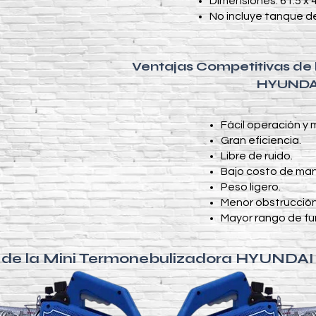
Dimensiones: 61.5 x 4
No incluye tanque d
Ventajas Competitivas de 
HYUNDAI
Fácil operación y
Gran eficiencia.
Libre de ruido.
Bajo costo de man
Peso ligero.
Menor obstrucción 
Mayor rango de fu
a de la Mini Termonebulizadora HYUNDAI