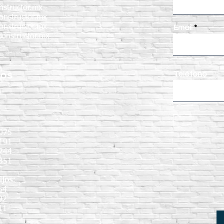
nstructor.mx
onstructor.mx
onstructor.mx
Email
onstructor.mx
nos
Teléfono
:
075
191
9244
351
ijos:
64
92
11