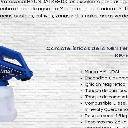
rofesional HYUNDAI KB-100 es excelente para asegurar 
hecha a base de agua. La Mini Termonebulizadora Pro
ios públicos, cultivos, zonas industriales, áreas verdes
Características de la Mini 
KB-1
Marca: HYUNDAI.
Encendido: Gas prop
Ignición: Magnética.
Tanque de químicos: 
Tanque de combustibl
Combustible: Diesel,
mineral y Queroseno
Peso en seco: 1.5 kg.
Peso máximo: 2.5 kg.