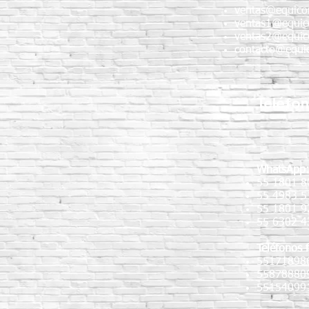
ventas@equico
ventas1@equic
ventas2@equic
contacto@equic
Teléfo
WhatsApp
55 1801 8
55 4983 5
55 1801 
55 6302 4
Teléfonos f
55171898
55878880
55154099