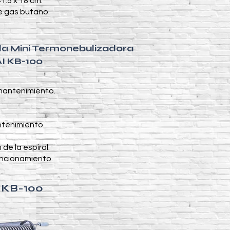
1.5 x 18 cm.
e gas butano.
la Mini Termonebulizadora
 KB-100
 mantenimiento.
tenimiento.
de la espiral.
ncionamiento.
 KB-100