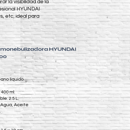
la visibilidad de la
fesional HYUNDAI
, etc; ideal para
Termonebulizadora HYUNDAI
00
ano liquido.
400 ml.
e: 2.5 L.
 Agua, Aceite
.