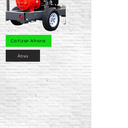
Cotizar Ahora
Atras
Correos electrónicos
ventas@equiconstructor.mx
ventas1@equiconstructor.mx
ventas2@equiconstructor.mx
contacto@equiconstructor.mx
Teléfonos