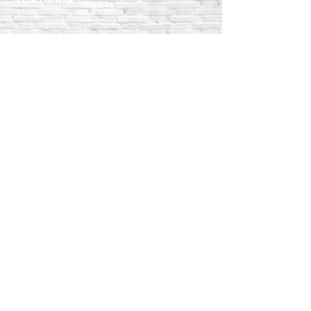
WhatsApp:
55 1801 8075
55 4983 5191
55 1801 9244
55 6302 4351
Teléfonos fijos:
5517189864
5587888092
5515409911