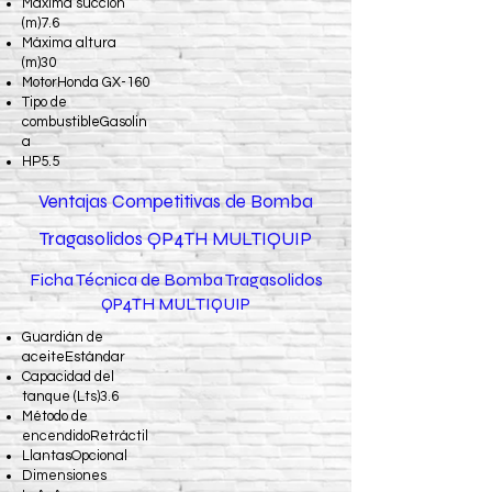
Máxima succión
(m)7.6
Máxima altura
(m)30
MotorHonda GX-160
Tipo de
combustibleGasolin
a
HP5.5
Ventajas Competitivas de Bomba
Tragasolidos QP4TH MULTIQUIP
Ficha Técnica de Bomba Tragasolidos
QP4TH MULTIQUIP
Guardián de
aceiteEstándar
Capacidad del
tanque (Lts)3.6
Método de
encendidoRetráctil
LlantasOpcional
Dimensiones