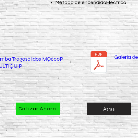
Método de encendidoEléctrico
Galeria 
Bomba Tragasolidos MQ600P
ULTIQUIP
Atras
Cotizar Ahora