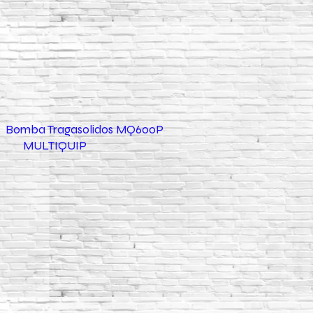
de Bomba Tragasolidos MQ600P
MULTIQUIP