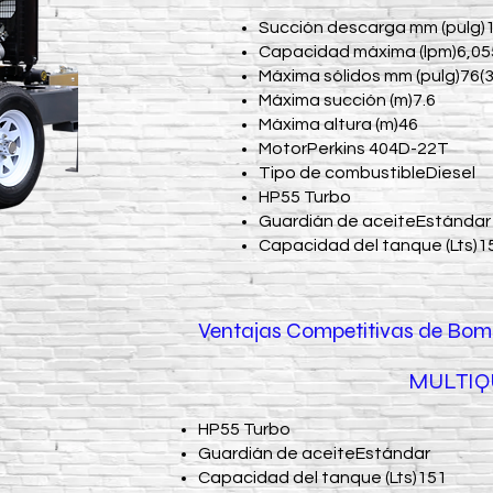
Succión descarga mm (pulg)
Capacidad máxima (lpm)6,05
Máxima sólidos mm (pulg)76(3
Máxima succión (m)7.6
Máxima altura (m)46
MotorPerkins 404D-22T
Tipo de combustibleDiesel
HP55 Turbo
Guardián de aceiteEstándar
Capacidad del tanque (Lts)1
Ventajas Competitivas de Bo
MULTIQ
HP55 Turbo
Guardián de aceiteEstándar
Capacidad del tanque (Lts)151