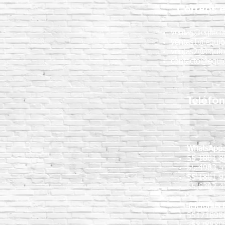
Correos e
ventas@equico
ventas1@equic
ventas2@equic
contacto@equic
Teléfo
WhatsApp
55 1801 8
55 4983 5
55 1801 
55 6302 4
Teléfonos f
55171898