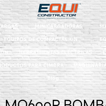
ARGAS
MINICARGADORAS
M
EQUIPOS DE COMPACTACIÓN
EQ
IÓN
HERRAMIENTAS ELÉCTRICAS
E
RODUCTOS PARA CIMBRA
MAQUINARIA
Blog
MQ600P BOMB