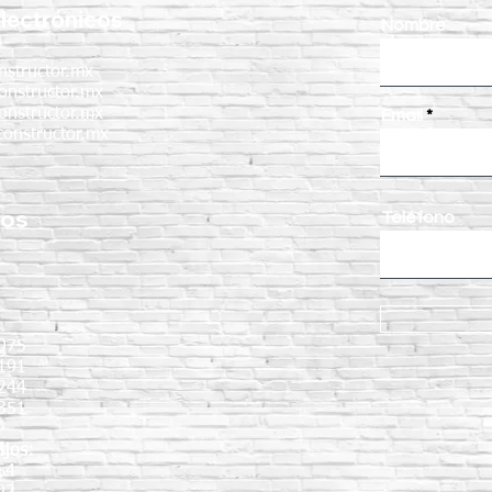
lectrónicos
Nombre
nstructor.mx
onstructor.mx
onstructor.mx
Email
onstructor.mx
nos
Teléfono
:
075
191
9244
351
ijos:
64