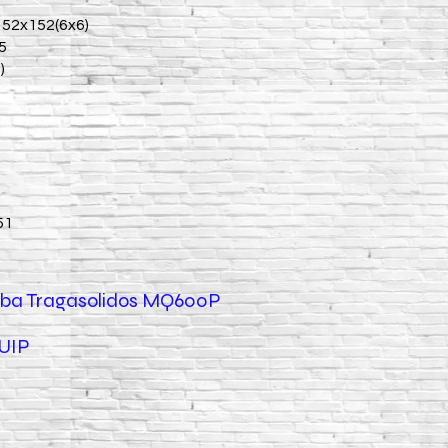
152x152(6x6)
5
)
51
mba Tragasolidos MQ600P
UIP