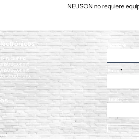
NEUSON no requiere equipo
lectrónicos
Nombre
nstructor.mx
onstructor.mx
onstructor.mx
Email
onstructor.mx
nos
Teléfono
:
075