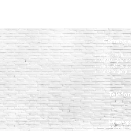
Correos e
ventas@equico
ventas1@equic
ventas2@equic
contacto@equic
Teléfo
WhatsApp
55 1801 8