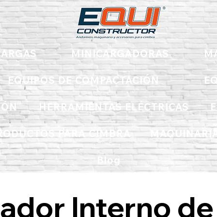
ARGAS
MINICARGADORAS
M
EQUIPOS DE COMPACTACIÓN
EQ
IÓN
HERRAMIENTAS ELÉCTRICAS
E
RODUCTOS PARA CIMBRA
MAQUINARIA
Blog
ador Interno de