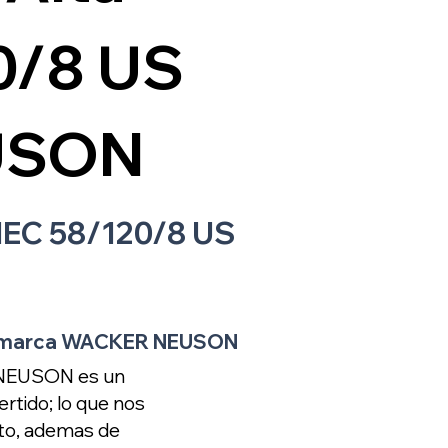
0/8 US
USON
 IEC 58/120/8 US
 US marca WACKER NEUSON
R NEUSON es un
rtido; lo que nos
eto, ademas de