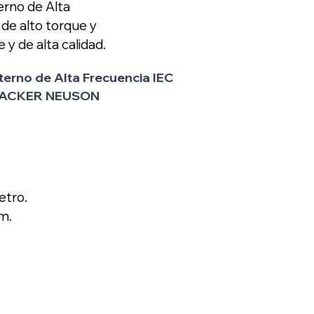
erno de Alta
e alto torque y
y de alta calidad.
nterno de Alta Frecuencia IEC
WACKER NEUSON
etro.
m.