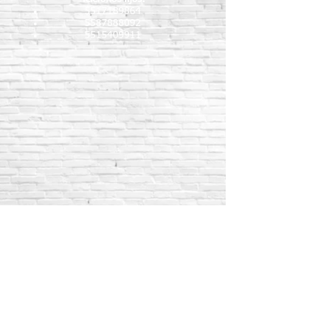
5517189864
5587888092
5515409911
Nombre
Apellido
Email