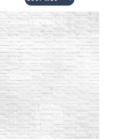
Correos electrónicos
ventas@equiconstructor.mx
ventas1@equiconstructor.mx
ventas2@equiconstructor.mx
contacto@equiconstructor.mx
Teléfonos
WhatsApp:
55 1801 8075
55 4983 5191
55 1801 9244
55 6302 4351
Teléfonos fijos: