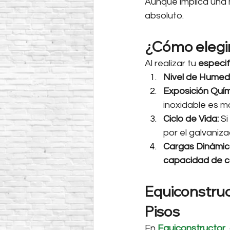
Aunque implica una ma
absoluto.
¿Cómo elegir
Al realizar tu 
especif
Nivel de Humed
Exposición Quím
inoxidable es m
Ciclo de Vida:
 S
por el galvaniza
Cargas Dinámic
capacidad de 
Equiconstruc
Pisos
En 
Equiconstructor
,