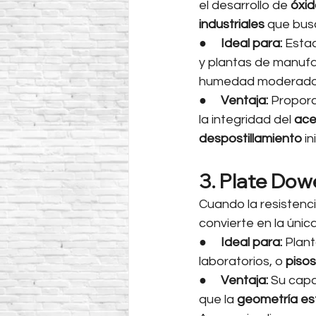
el desarrollo de 
óxid
industriales
 que bus
●     
Ideal para:
 Esta
y plantas de manufa
humedad moderado
●     
Ventaja:
 Proporc
la integridad del 
ace
despostillamiento
 i
3. Plate Dowe
Cuando la resistencia
convierte en la únic
●     
Ideal para:
 Plan
laboratorios, o 
piso
●     
Ventaja:
 Su cap
que la 
geometría est