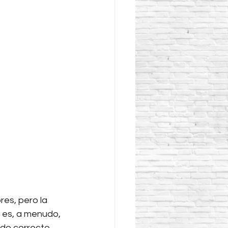
es, pero la 
 es, a menudo, 
ado correcto 