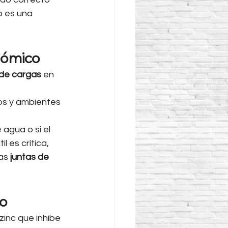
 es una 
nómico
 de cargas
 en 
os y ambientes 
 agua o si el 
 es crítica, 
as 
juntas de 
io
inc que inhibe 