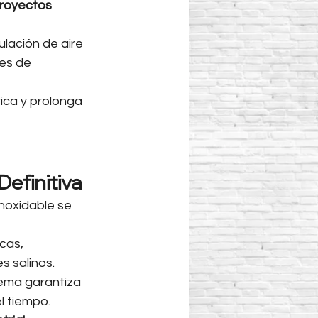
royectos 
lación de aire 
es de 
ica y prolonga 
Definitiva
inoxidable se 
cas, 
s salinos.
ema garantiza 
l tiempo. 