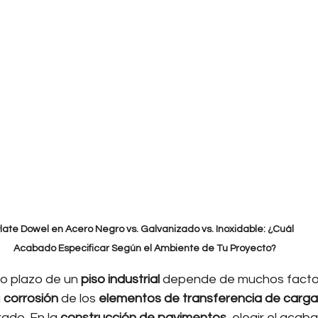
late Dowel en Acero Negro vs. Galvanizado vs. Inoxidable: ¿Cuál 
Acabado Especificar Según el Ambiente de Tu Proyecto?
go plazo de un 
piso industrial
 depende de muchos factor
 
corrosión
 de los 
elementos de transferencia de carga
ado. En la 
construcción de pavimentos
, elegir el acab