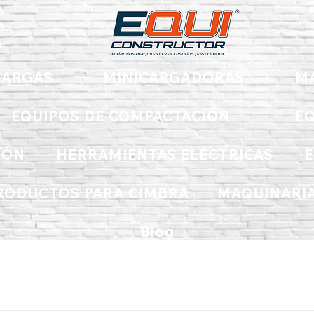
ARGAS
MINICARGADORAS
M
EQUIPOS DE COMPACTACIÓN
EQ
IÓN
HERRAMIENTAS ELÉCTRICAS
E
RODUCTOS PARA CIMBRA
MAQUINARIA
Blog