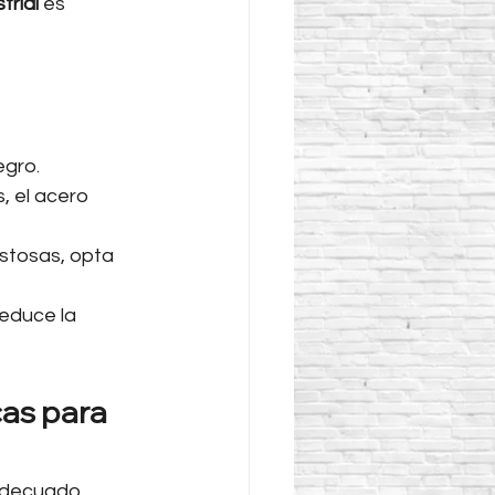
trial
 es 
egro.
 el acero 
stosas, opta 
reduce la 
as para 
 adecuado 