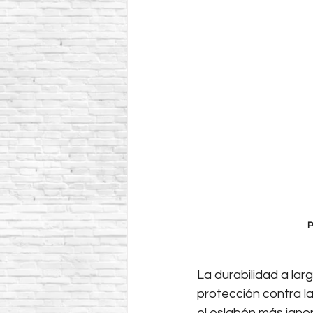
P
La durabilidad a lar
protección contra la
el eslabón más ignor