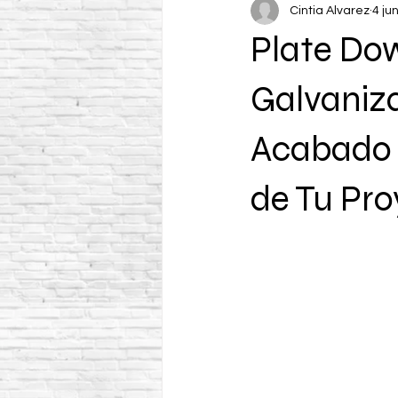
Cintia Alvarez
4 ju
Plate Dow
Galvaniza
Acabado 
de Tu Pr