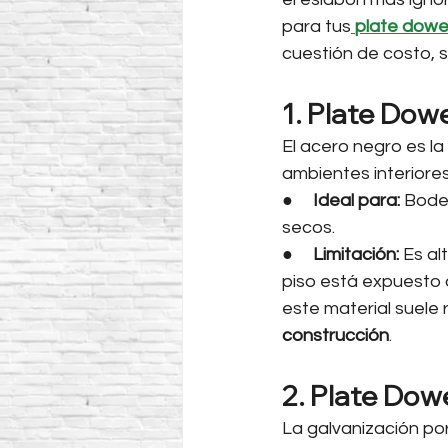
para tus
plate dowe
cuestión de costo, s
1. Plate Dow
El acero negro es l
ambientes interiore
●     
Ideal para:
 Bode
secos.
●     
Limitación:
 Es al
piso está expuesto a
este material suele 
construcción
.
2. Plate Dowe
La galvanización por