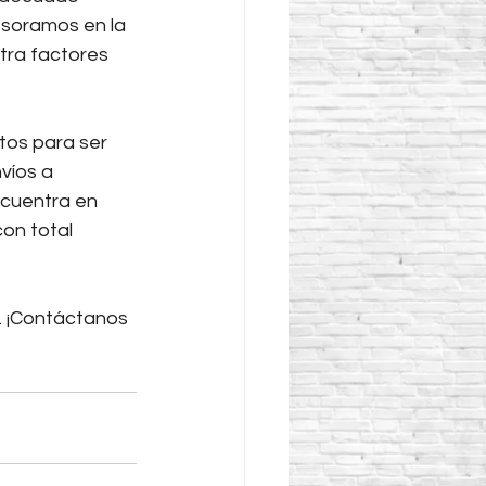
esoramos en la 
tra factores 
os para ser 
íos a 
ncuentra en 
con total 
. ¡Contáctanos 