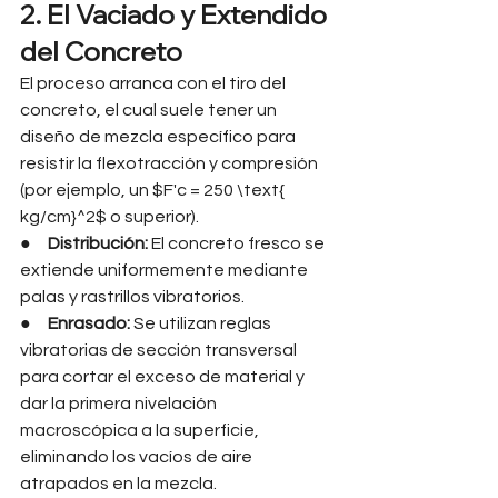
2. El Vaciado y Extendido 
del Concreto
El proceso arranca con el tiro del 
concreto, el cual suele tener un 
diseño de mezcla específico para 
resistir la flexotracción y compresión 
(por ejemplo, un $F'c = 250 \text{ 
kg/cm}^2$ o superior).
●     
Distribución:
 El concreto fresco se 
extiende uniformemente mediante 
palas y rastrillos vibratorios.
●     
Enrasado:
 Se utilizan reglas 
vibratorias de sección transversal 
para cortar el exceso de material y 
dar la primera nivelación 
macroscópica a la superficie, 
eliminando los vacíos de aire 
atrapados en la mezcla.