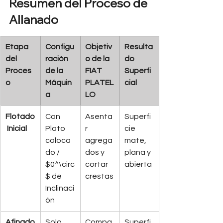
Resumen del Proceso de 
Allanado
Etapa 
Configu
Objetiv
Resulta
del 
ración 
o de la 
do 
Proces
de la 
FIAT 
Superfi
o
Máquin
PLATEL
cial
a
LO
Flotado
Con 
Asenta
Superfi
 Inicial
Plato 
r 
cie 
coloca
agrega
mate, 
do / 
dos y 
plana y 
$0^\circ
cortar 
abierta
$ de 
crestas
Inclinaci
ón
Afinado
Solo 
Compa
Superfi