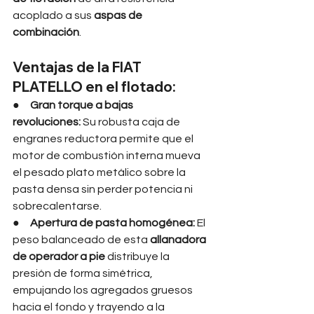
acoplado a sus 
aspas de 
combinación
.
Ventajas de la FIAT 
PLATELLO en el flotado:
●     
Gran torque a bajas 
revoluciones:
 Su robusta caja de 
engranes reductora permite que el 
motor de combustión interna mueva 
el pesado plato metálico sobre la 
pasta densa sin perder potencia ni 
sobrecalentarse.
●     
Apertura de pasta homogénea:
 El 
peso balanceado de esta 
allanadora 
de operador a pie
 distribuye la 
presión de forma simétrica, 
empujando los agregados gruesos 
hacia el fondo y trayendo a la 