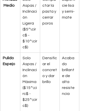
 Medio
Aspas / 
ctar la 
cie lisa 
Inclinaci
pasta y 
y semi-
ón 
cerrar 
mate
Ligera 
poros
($5^\cir
c$ - 
$10^\cir
c$)
Pulido 
Solo 
Densific
Acaba
Espejo
Aspas / 
ar el 
do 
Inclinaci
concret
brillant
ón 
o y dar 
e de 
Máxima 
brillo
alta 
($15^\ci
resiste
rc$ - 
ncia
$25^\cir
c$)