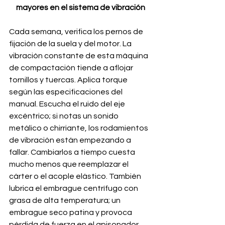
mayores en el sistema de vibración
Cada semana, verifica los pernos de 
fijación de la suela y del motor. La 
vibración constante de esta máquina 
de compactación tiende a aflojar 
tornillos y tuercas. Aplica torque 
según las especificaciones del 
manual. Escucha el ruido del eje 
excéntrico; si notas un sonido 
metálico o chirriante, los rodamientos 
de vibración están empezando a 
fallar. Cambiarlos a tiempo cuesta 
mucho menos que reemplazar el 
cárter o el acople elástico. También 
lubrica el embrague centrífugo con 
grasa de alta temperatura; un 
embrague seco patina y provoca 
pérdida de fuerza en el apisonador 