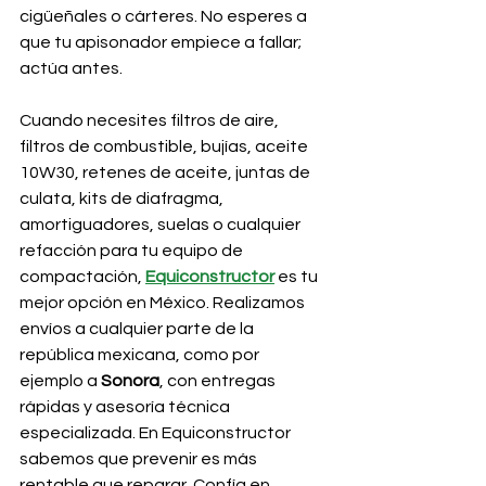
cigüeñales o cárteres. No esperes a 
que tu apisonador empiece a fallar; 
actúa antes.
Cuando necesites filtros de aire, 
filtros de combustible, bujías, aceite 
10W30, retenes de aceite, juntas de 
culata, kits de diafragma, 
amortiguadores, suelas o cualquier 
refacción para tu equipo de 
compactación, 
Equiconstructor
es tu 
mejor opción en México. Realizamos 
envíos a cualquier parte de la 
república mexicana, como por 
ejemplo a 
Sonora
, con entregas 
rápidas y asesoría técnica 
especializada. En Equiconstructor 
sabemos que prevenir es más 
rentable que reparar. Confía en 