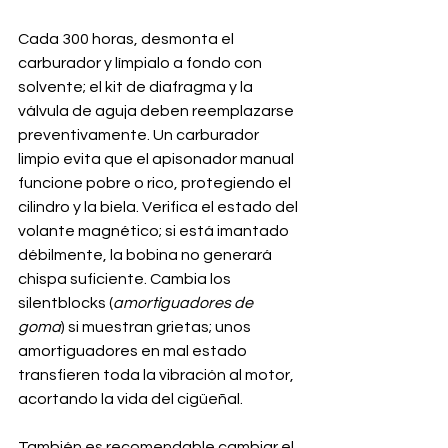
Cada 300 horas, desmonta el 
carburador y límpialo a fondo con 
solvente; el kit de diafragma y la 
válvula de aguja deben reemplazarse 
preventivamente. Un carburador 
limpio evita que el apisonador manual 
funcione pobre o rico, protegiendo el 
cilindro y la biela. Verifica el estado del 
volante magnético; si está imantado 
débilmente, la bobina no generará 
chispa suficiente. Cambia los 
silentblocks (
amortiguadores de 
goma
) si muestran grietas; unos 
amortiguadores en mal estado 
transfieren toda la vibración al motor, 
acortando la vida del cigüeñal. 
También es recomendable cambiar el 