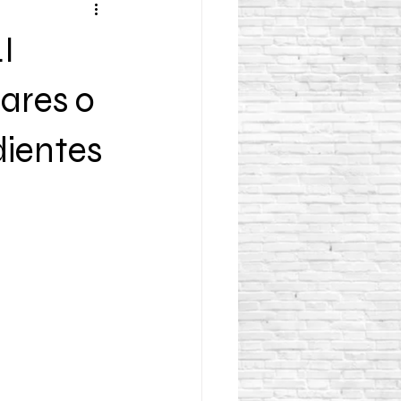
I
ares o
dientes