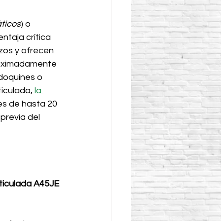
ticos
) o 
taja crítica 
zos y ofrecen 
roximadamente 
doquines o 
iculada, 
la 
es de hasta 20 
previa del 
ticulada A45JE 