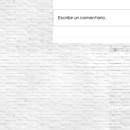
Escribir un comentario...
¿Para qué se utiliza el
Minicargador AVANT 528 en
México?
Correos e
ventas@equico
ventas1@equic
ventas2@equic
contacto@equic
Teléfo