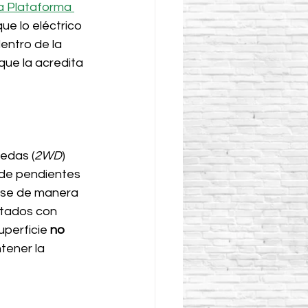
a Plataforma 
e lo eléctrico 
entro de la 
 que la acredita 
uedas (
2WD
) 
 de pendientes 
rse de manera 
tados con 
uperficie 
no 
tener la 