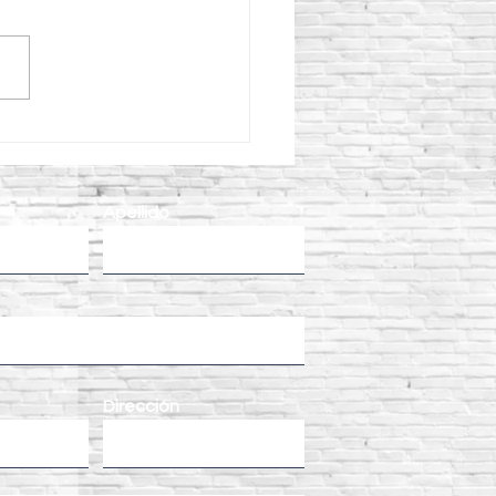
qué elegir un
cargador AVANT 528 para
ectos de construcción y
enimiento?
Apellido
Dirección