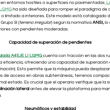
en entornos hostiles o superficies no pavimentadas.
 L
I LGMG
 ha sido diseñada para romper el paradigma de qu
l o limitado a interiores. Este modelo está catalogado d
 Grupo B (
terreno irregular
) según la normativa 
ANSI,
 lo
riores con pendientes moderadas.
Capacidad de superación de pendientes
culada A45JE LI LGMG
cuenta con tracción en las dos r
a eficiencia, ofreciendo una capacidad de superación
inación
). Esto permite que la máquina pueda desplaza
s de acceso en obras subterráneas, terrenos compac
 mal estado. Es crucial que el operario verifique que la s
linación lateral
 antes de elevar la plataforma para man
.
Neumáticos y estabilidad