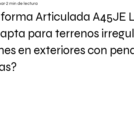
mar
2 min de lectura
aforma Articulada A45JE L
pta para terrenos irregul
nes en exteriores con pen
as?