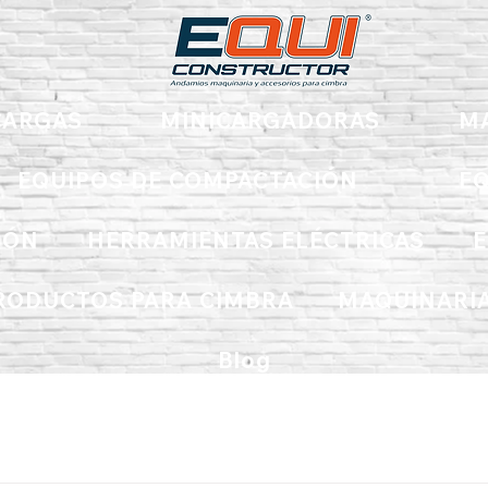
ARGAS
MINICARGADORAS
M
EQUIPOS DE COMPACTACIÓN
EQ
IÓN
HERRAMIENTAS ELÉCTRICAS
E
RODUCTOS PARA CIMBRA
MAQUINARIA
Blog