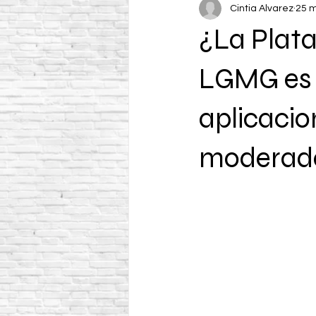
Cintia Alvarez
25 
¿La Plat
LGMG es a
aplicacio
moderad