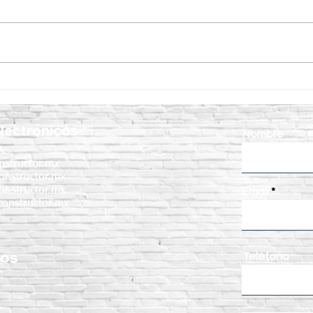
Minicargador AVANT 528:
¿Por 
potencia, versatilidad y
Mini
rendimiento para cualquier
proy
lectrónicos
proyecto
mant
Nombre
nstructor.mx
onstructor.mx
onstructor.mx
Email
onstructor.mx
nos
Teléfono