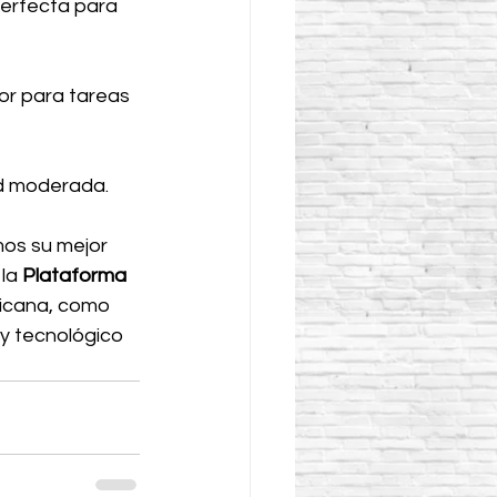
perfecta para 
or para tareas 
ad moderada.
mos su mejor 
la 
Plataforma 
xicana, como 
y tecnológico 