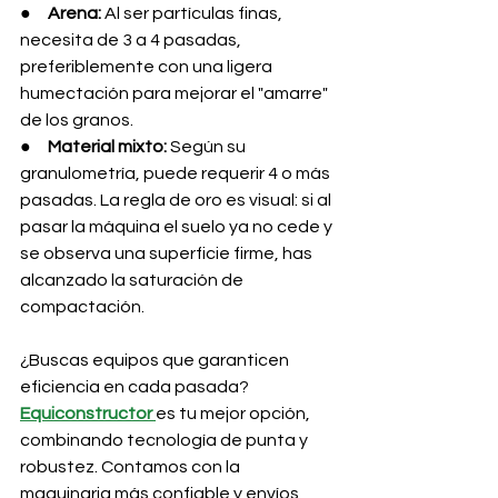
●     
Arena:
 Al ser partículas finas, 
necesita de 3 a 4 pasadas, 
preferiblemente con una ligera 
humectación para mejorar el "amarre" 
de los granos.
●     
Material mixto:
 Según su 
granulometría, puede requerir 4 o más 
pasadas. La regla de oro es visual: si al 
pasar la máquina el suelo ya no cede y 
se observa una superficie firme, has 
alcanzado la saturación de 
compactación.
¿Buscas equipos que garanticen 
eficiencia en cada pasada? 
Equiconstructor
es tu mejor opción, 
combinando tecnología de punta y 
robustez. Contamos con la 
maquinaria más confiable y envíos 