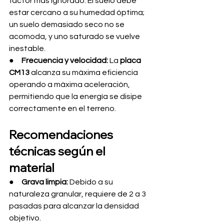
factor más ignorado. El suelo debe 
estar cercano a su humedad óptima; 
un suelo demasiado seco no se 
acomoda, y uno saturado se vuelve 
inestable.
●     
Frecuencia y velocidad:
 La 
placa 
CM13
 alcanza su máxima eficiencia 
operando a máxima aceleración, 
permitiendo que la energía se disipe 
correctamente en el terreno.
Recomendaciones 
técnicas según el 
material
●     
Grava limpia:
 Debido a su 
naturaleza granular, requiere de 2 a 3 
pasadas para alcanzar la densidad 
objetivo.