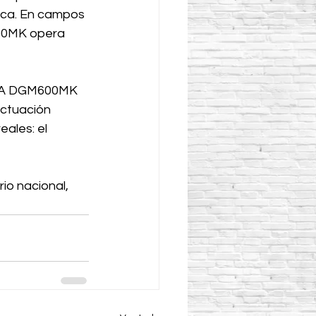
ica. En campos 
00MK opera 
AIWA DGM600MK 
ctuación 
ales: el 
io nacional, 