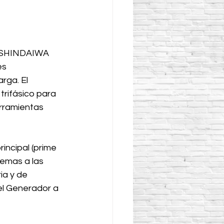
l SHINDAIWA 
s 
rga. El 
ifásico para 
rramientas 
incipal (prime 
emas a las 
ia y de 
el Generador a 