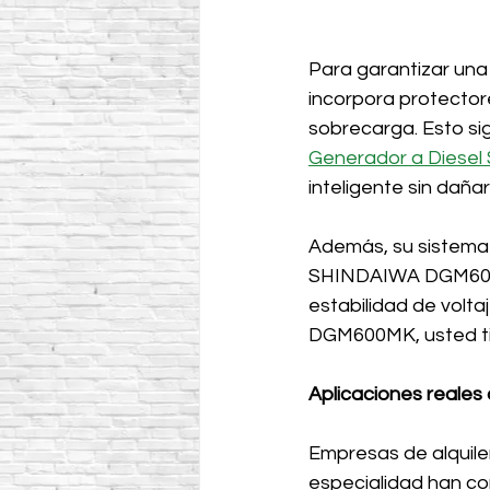
Para garantizar un
incorpora protecto
sobrecarga. Esto si
Generador a Diese
inteligente sin dañar
Además, su sistema 
SHINDAIWA DGM600MK
estabilidad de volt
DGM600MK, usted tie
Aplicaciones reale
Empresas de alquiler
especialidad han c