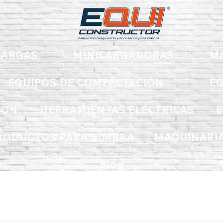
ARGAS
MINICARGADORAS
M
EQUIPOS DE COMPACTACIÓN
EQ
IÓN
HERRAMIENTAS ELÉCTRICAS
E
RODUCTOS PARA CIMBRA
MAQUINARIA
Blog