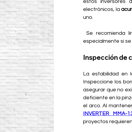
estos inversores 
electrónicos, la 
acum
uno.
 Se recomienda limpiar el equipo con aire comprimido seco de manera periódica, 
especialmente si se
Inspección de 
La estabilidad en 
Inspeccione los bor
asegurar que no exi
deficiente en la pi
el arco. Al mantene
INVERTER MMA-1
proyectos requieren