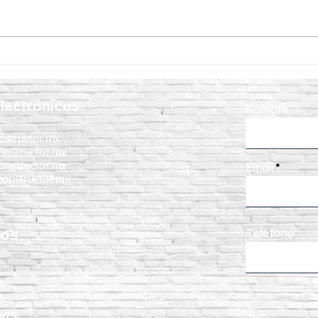
Vibrador para Concreto
7 ben
CIPSA: la clave para lograr
vibr
estructuras más resistentes y
en e
lectrónicos
duraderas
Nombre
nstructor.mx
onstructor.mx
onstructor.mx
Email
onstructor.mx
nos
Teléfono
:
075