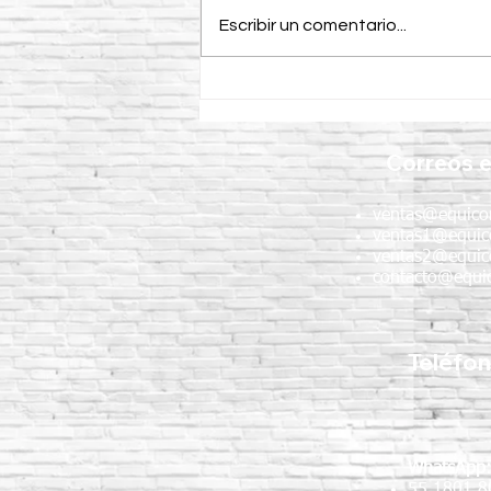
Escribir un comentario...
¿Para qué se utiliza un
vibrador para concreto CIPSA
en la construcción?
Correos e
ventas@equico
ventas1@equic
ventas2@equic
contacto@equic
Teléfo
WhatsApp
55 1801 8