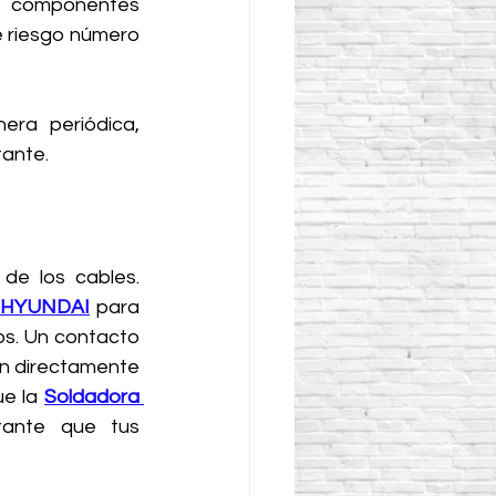
s componentes 
de riesgo número 
tante.
de los cables. 
 HYUNDAI
 para 
s. Un contacto 
n directamente 
e la 
Soldadora 
tante que tus 