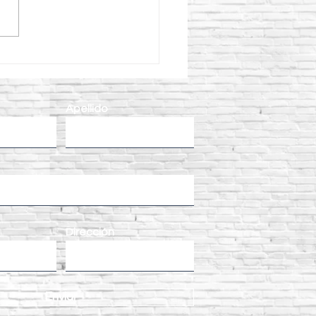
eficios de utilizar un
ador para concreto CIPSA
l colado de concreto
Apellido
Dirección
Enviar