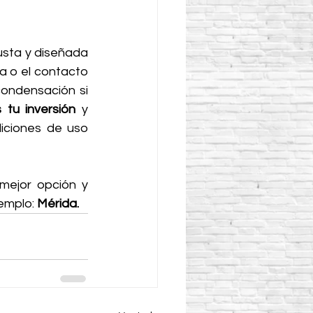
usta y diseñada 
 o el contacto 
condensación si 
 tu inversión
 y 
iciones de uso 
mejor opción y 
emplo: 
Mérida.