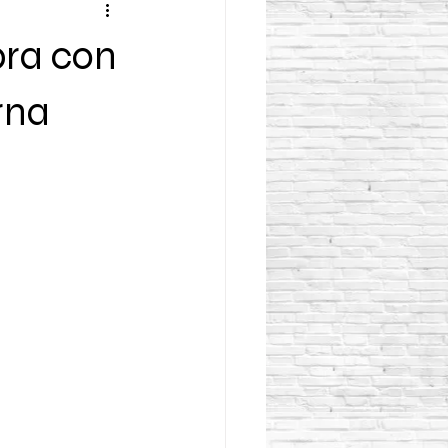
bra con
rna