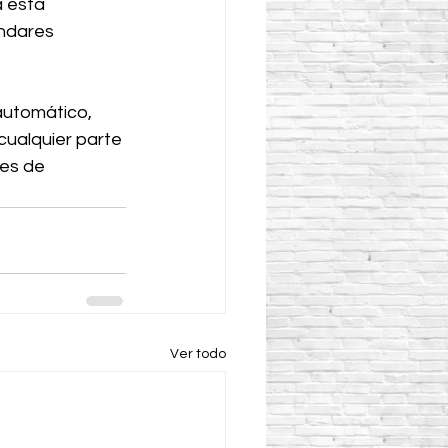
 esta 
ndares 
automático, 
ualquier parte 
es de 
Ver todo