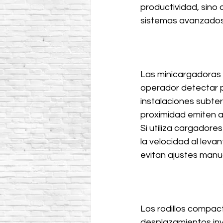
productividad, sino 
sistemas avanzados d
Las minicargadoras 
operador detectar p
instalaciones subte
proximidad emiten al
Si utiliza cargadore
la velocidad al lev
evitan ajustes manu
Los rodillos compac
desplazamientos invo