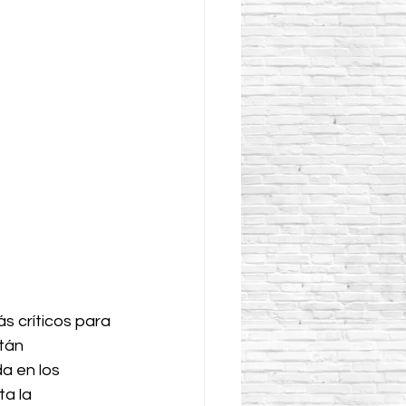
s críticos para 
tán 
a en los 
a la 