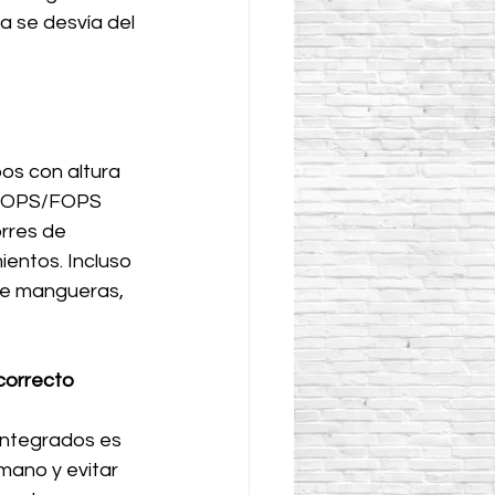
a se desvía del 
os con altura 
a ROPS/FOPS 
rres de 
ientos. Incluso 
de mangueras, 
 correcto
ntegrados es 
mano y evitar 