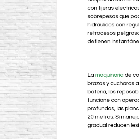
con tijeras eléctric
sobrepesos que podrí
hidráulicos con regu
retrocesos peligroso
detienen instantánea
La 
maquinaria 
de co
brazos y cucharas a
batería, los reposab
funcione con opera
profundas, las plan
20 metros. Si manej
gradual reducen les