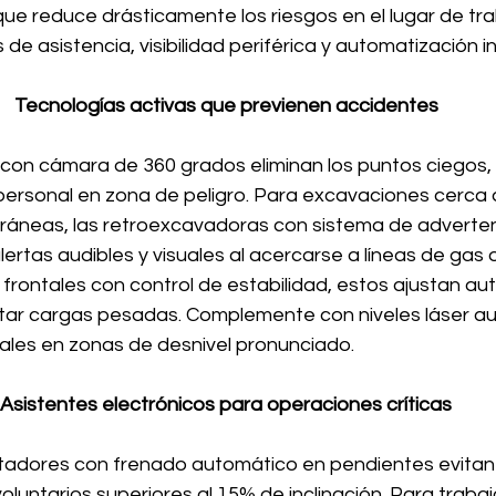
que reduce drásticamente los riesgos en el lugar de tra
e asistencia, visibilidad periférica y automatización in
Tecnologías activas que previenen accidentes
con cámara de 360 grados eliminan los puntos ciegos, 
ersonal en zona de peligro. Para excavaciones cerca 
rráneas, las retroexcavadoras con sistema de adverten
ertas audibles y visuales al acercarse a líneas de gas o 
s frontales con control de estabilidad, estos ajustan 
antar cargas pesadas. Complemente con niveles láser 
ales en zonas de desnivel pronunciado.
Asistentes electrónicos para operaciones críticas
tadores con frenado automático en pendientes evitan
luntarios superiores al 15% de inclinación. Para trabaj