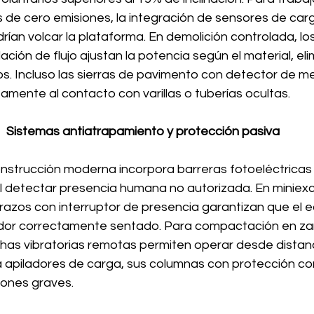
as de cero emisiones, la integración de sensores de carg
an volcar la plataforma. En demolición controlada, los 
lación de flujo ajustan la potencia según el material, el
s. Incluso las sierras de pavimento con detector de me
mente al contacto con varillas o tuberías ocultas.
Sistemas antiatrapamiento y protección pasiva
nstrucción moderna incorpora barreras fotoeléctricas
l detectar presencia humana no autorizada. En miniex
razos con interruptor de presencia garantizan que el e
dor correctamente sentado. Para compactación en za
chas vibratorias remotas permiten operar desde distan
a apiladores de carga, sus columnas con protección co
iones graves.