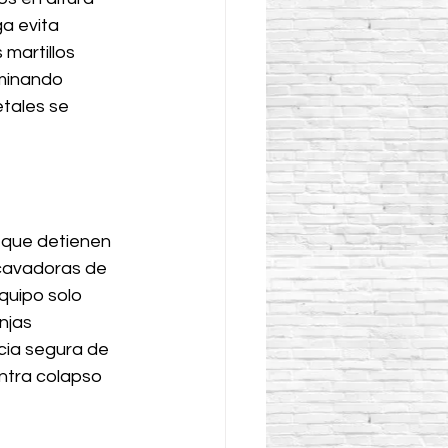
a evita 
martillos 
iminando 
tales se 
 que detienen 
cavadoras de 
quipo solo 
njas 
cia segura de 
ntra colapso 