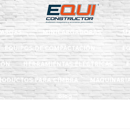
ARGAS
MINICARGADORAS
M
EQUIPOS DE COMPACTACIÓN
EQ
IÓN
HERRAMIENTAS ELÉCTRICAS
E
RODUCTOS PARA CIMBRA
MAQUINARIA
Blog