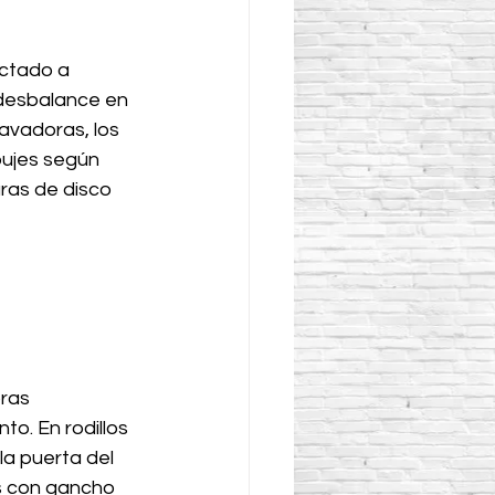
ctado a 
 desbalance en 
avadoras, los 
ujes según 
ras de disco 
ras 
o. En rodillos 
la puerta del 
s con gancho 