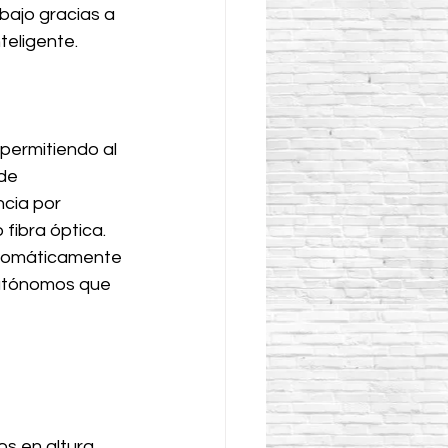
bajo gracias a 
teligente.
permitiendo al 
de 
cia por 
fibra óptica. 
automáticamente 
autónomos que 
 
os en altura 