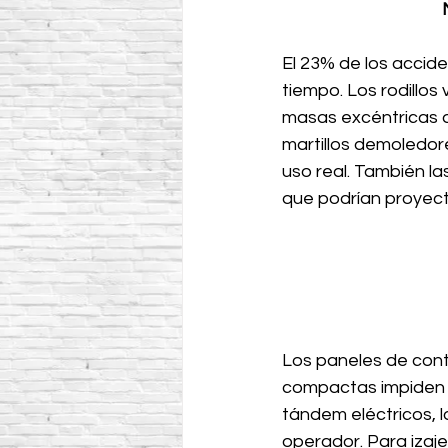
El 23% de los accid
tiempo. Los rodillos
masas excéntricas a
martillos demoledo
uso real. También l
que podrían proyect
Los paneles de cont
compactas impiden a
tándem eléctricos, l
operador. Para izaj