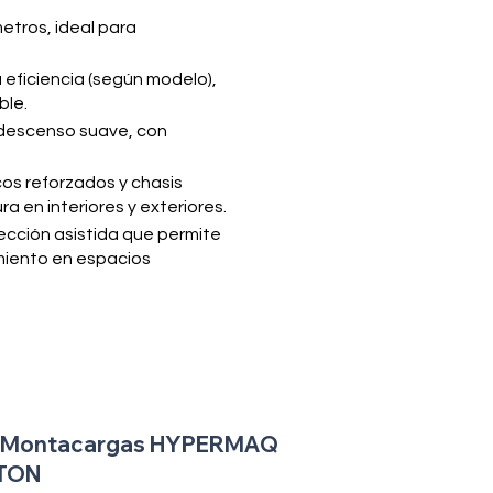
metros, ideal para
a eficiencia (según modelo),
ble.
y descenso suave, con
os reforzados y chasis
a en interiores y exteriores.
rección asistida que permite
amiento en espacios
Montacargas HYPERMAQ
TON