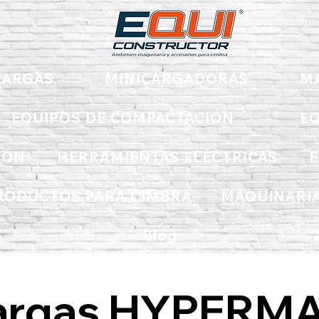
ARGAS
MINICARGADORAS
M
EQUIPOS DE COMPACTACIÓN
EQ
IÓN
HERRAMIENTAS ELÉCTRICAS
E
RODUCTOS PARA CIMBRA
MAQUINARIA
Blog
argas HYPERM