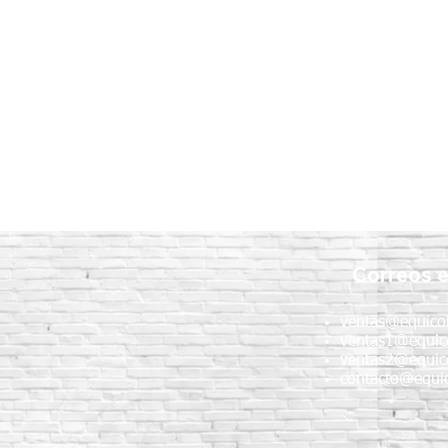
Correos e
ventas@equico
ventas1@equic
ventas2@equic
contacto@equic