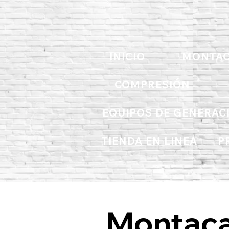
INICIO
MONTAC
COMPRESIÓN
EQUIPOS DE GENERAC
TIENDA EN LINEA
P
Montac