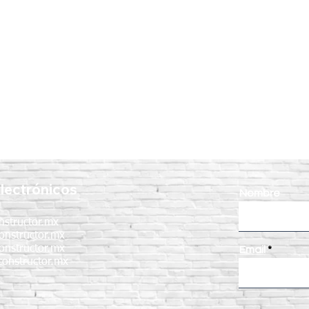
lectrónicos
Nombre
nstructor.mx
onstructor.mx
onstructor.mx
Email
onstructor.mx