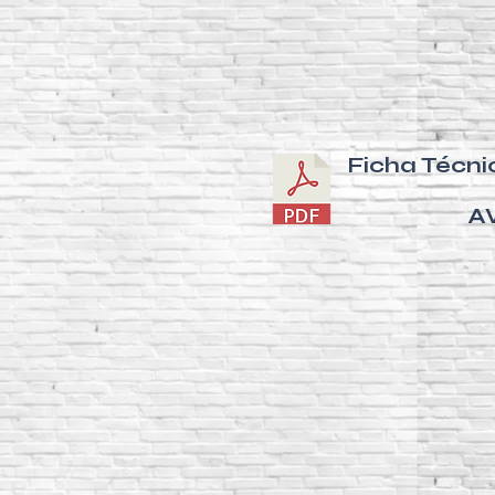
Ficha Técni
A