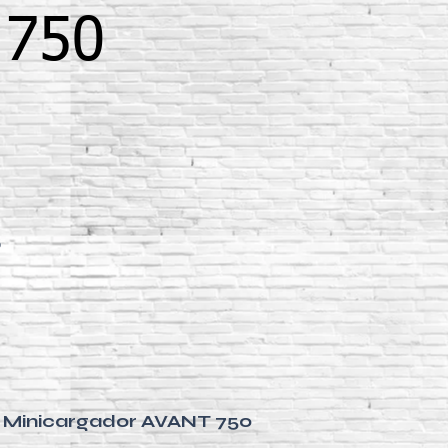
 750
0
la Minicargador AVANT 750