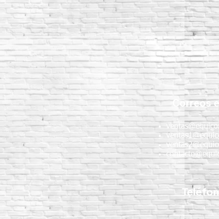
Correos e
ventas@equico
ventas1@equic
ventas2@equic
contacto@equic
Teléfo