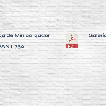
ca de Minicargador
Galerí
VANT 750