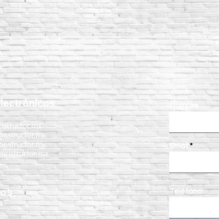
lectrónicos
Nombre
nstructor.mx
onstructor.mx
onstructor.mx
Email
onstructor.mx
nos
Teléfono