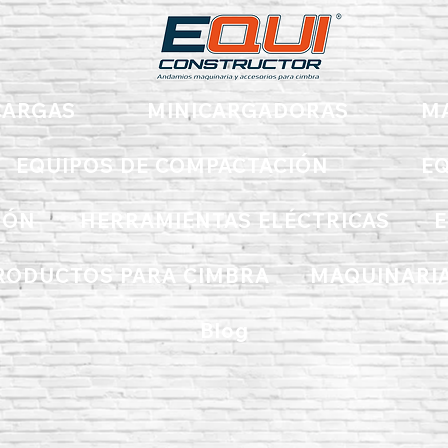
ARGAS
MINICARGADORAS
M
EQUIPOS DE COMPACTACIÓN
EQ
IÓN
HERRAMIENTAS ELÉCTRICAS
E
RODUCTOS PARA CIMBRA
MAQUINARIA
Blog