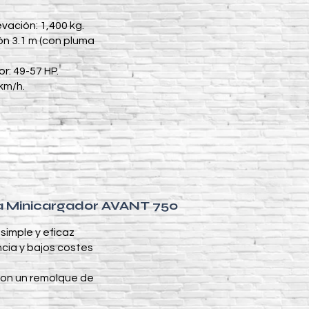
vación: 1,400 kg.
ón 3.1 m (con pluma
r: 49-57 HP.
km/h.
la Minicargador AVANT 750
 simple y eficaz
cia y bajos costes
 con un remolque de