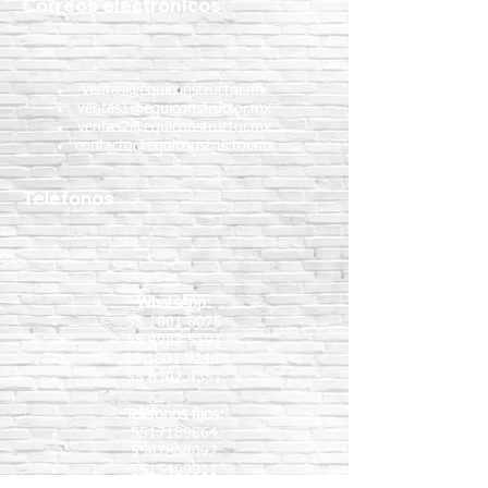
Correos electrónicos
ventas@equiconstructor.mx
ventas1@equiconstructor.mx
ventas2@equiconstructor.mx
contacto@equiconstructor.mx
Teléfonos
WhatsApp:
55 1801 8075
55 4983 5191
55 1801 9244
55 6302 4351
Teléfonos fijos:
5517189864
5587888092
5515409911