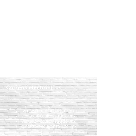
Correos electrónicos
ventas@equiconstructor.mx
ventas1@equiconstructor.mx
ventas2@equiconstructor.mx
contacto@equiconstructor.mx