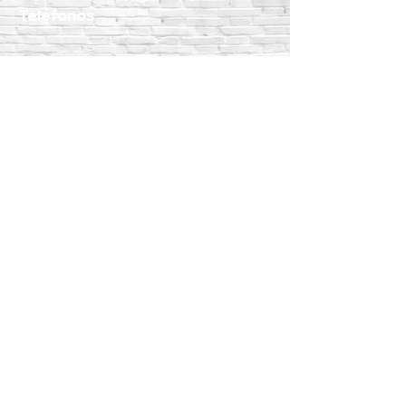
Teléfonos
WhatsApp:
55 1801 8075
55 4983 5191
55 1801 9244
55 6302 4351
Teléfonos fijos:
5517189864
5587888092
5515409911