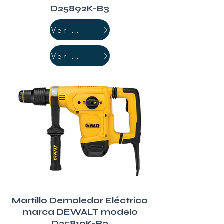
D25892K-B3
Ver Más
Ver Más
Martillo Demoledor Eléctrico
marca DEWALT modelo
D25810K-B3