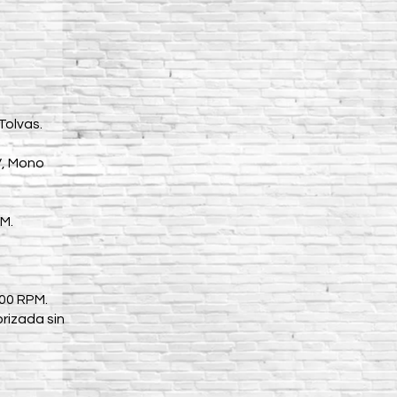
Tolvas.
V, Mono
M.
500 RPM.
orizada sin