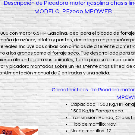
Descripción de Picadora motor gasolina chasis lin
MODELO PF2000 MPOWER
0 con motor 6.5 HP Gasolina. Ideal para el picado de forraje 
 caña de azúcar, alfalfa y pastos, desintegra en pequeñas pa
ereales. Incluye dos cribas con orificios de diferente diámetr
 a los granos como al forraje seco. Fue desarrollada para a
eren alimento para sus animales, tanto para su alimentación
r y picadora montados sobre un resistente chasis lineal de 
. Alimentación manual de 2 entradas y una salida.
Características de Picadora motor 
MPOW
Capacidad: 1500 Kg/Hr Forraj
1500 Kg/Hr Forraje seco.
Transmisión: Banda, Chasis Li
Tipo de martillo: Móvil
No. de martillos: 12