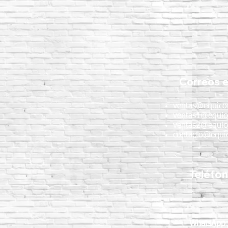
Correos e
ventas@equico
ventas1@equic
ventas2@equic
contacto@equic
Teléfo
WhatsApp