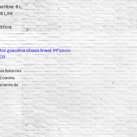
ible: 6 L.
 L/Hr.
ática.
or gasolina chasis lineal PF2000
ER
los flotantes
2 contra
ficiente de