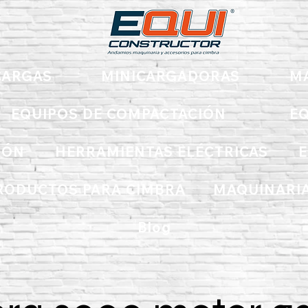
ARGAS
MINICARGADORAS
M
EQUIPOS DE COMPACTACIÓN
EQ
IÓN
HERRAMIENTAS ELÉCTRICAS
E
RODUCTOS PARA CIMBRA
MAQUINARIA
Blog