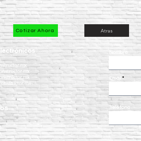
Atras
Cotizar Ahora
lectrónicos
Nombre
nstructor.mx
onstructor.mx
onstructor.mx
Email
onstructor.mx
nos
Teléfono
: