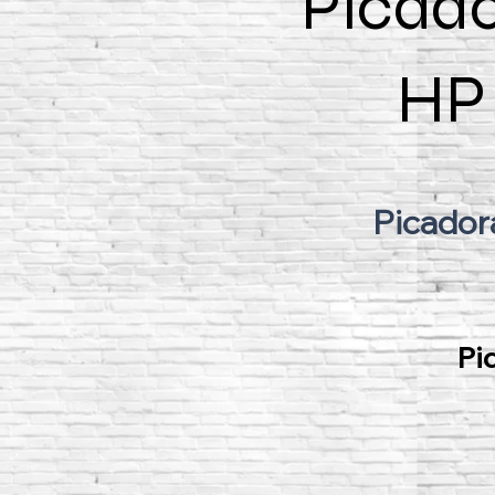
Picado
HP 
Picador
Pi