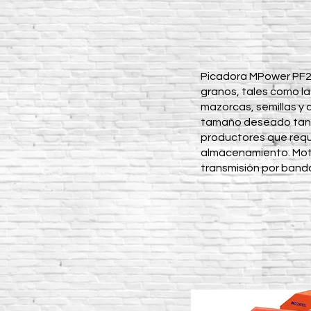
Picadora MPower PF200
granos, tales como la
mazorcas, semillas y c
tamaño deseado tanto
productores que requi
almacenamiento. Moto
transmisión por banda