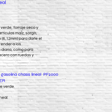
eal
verde, forraje seco y
rtículas maíz, sorgo,
o (6,12mm) para darle el
tender a los
 diaria, como para
acero con ruedas y
gasolina chasis lineal PF2000
ER
e verde.
neal.