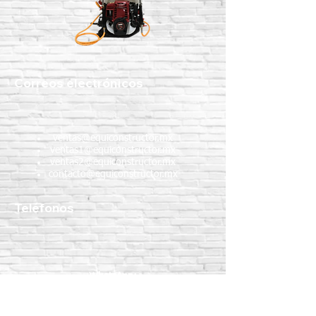
Correos electrónicos
ventas@equiconstructor.mx
ventas1@equiconstructor.mx
ventas2@equiconstructor.mx
contacto@equiconstructor.mx
Teléfonos
WhatsApp:
55 1801 8075
55 4983 5191
55 1801 9244