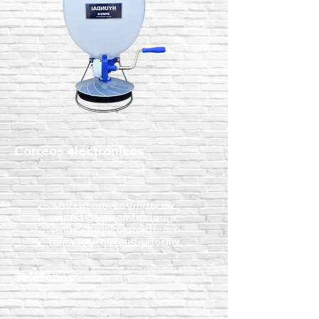
Correos electrónicos
ventas@equiconstructor.mx
ventas1@equiconstructor.mx
ventas2@equiconstructor.mx
contacto@equiconstructor.mx
Teléfonos