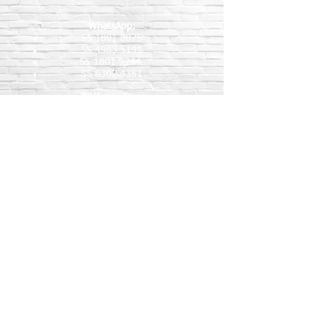
WhatsApp:
55 1801 8075
55 4983 5191
55 1801 9244
55 6302 4351
Teléfonos fijos:
5517189864
5587888092
5515409911
Nombre