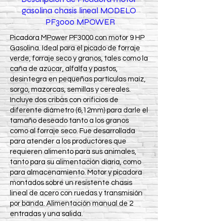
gasolina chasis lineal MODELO
PF3000 MPOWER
Picadora MPower PF3000 con motor 9 HP
Gasolina. Ideal para el picado de forraje
verde, forraje seco y granos, tales como la
caña de azúcar, alfalfa y pastos,
desintegra en pequeñas partículas maíz,
sorgo, mazorcas, semillas y cereales.
Incluye dos cribas con orificios de
diferente diámetro (6,12mm) para darle el
tamaño deseado tanto a los granos
como al forraje seco. Fue desarrollada
para atender a los productores que
requieren alimento para sus animales,
tanto para su alimentación diaria, como
para almacenamiento. Motor y picadora
montados sobre un resistente chasis
lineal de acero con ruedas y transmisión
por banda. Alimentación manual de 2
entradas y una salida.