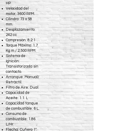
HP
Velocidad del
motor: 3600 RPM.
Cilindro: 73 x 58
mm.
Desplazamiento:
242 cc
Compresión: 8.2:1
Torque Máximo: 1.7
Kg m / 2,500 RPM.
Sistema de
Ignición:
Transistorizada sin
contacto.
Arranque: Manual/
Retráctil.
Filtro de Aire: Dual.
Capacidad de
Aceite: 1.1. L
Capacidad tanque
de combustible: 6 L.
Consumo de
combustible: 1.86
L/Hr.
Flecha: Cuñero 1".