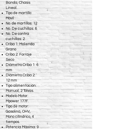
Banda, Chasis
Lineal.
Tipo de martillo:
Móvil
No. de martillos: 12
No. De cuchillas: 6
No. De contra
cuchillas: 2
Criba 1: Molienda
Grano
Criba 2: Forraje
Seco
Diámetro Criba 1: 6
mm
Diámetro Criba 2:
12 mm
Tipo alimentación:
Manual, 2 Tolvas.
Modelo Motor:
Mpower 177F.
Tipo de motor:
Gasolina, OHV,
Mono cilíndrico, 4
tiempos.
Potencia Máxima: 9