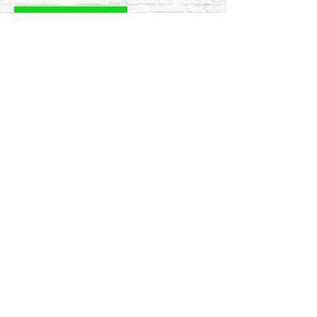
Cotizar Ahora
Atras
Correos electrónicos
ventas@equiconstructor.mx
ventas1@equiconstructor.mx
ventas2@equiconstructor.mx
contacto@equiconstructor.mx
Teléfonos
WhatsApp:
55 1801 8075
55 4983 5191