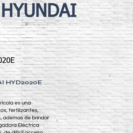
L HYUNDAI
020E
DAI HYD2020E
ícola es una
s, fertilizantes,
os, ademas de brindar
gadora Eléctrica
de difícil acceso