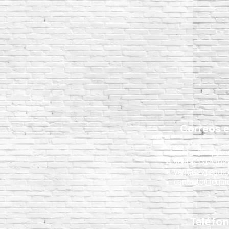
Correos e
ventas@equico
ventas1@equic
ventas2@equic
contacto@equic
Teléfo