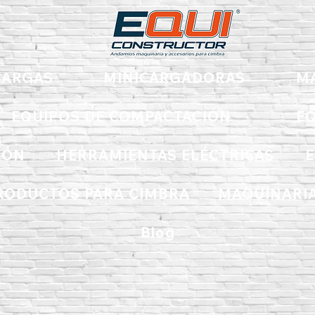
ARGAS
MINICARGADORAS
M
EQUIPOS DE COMPACTACIÓN
EQ
IÓN
HERRAMIENTAS ELÉCTRICAS
E
RODUCTOS PARA CIMBRA
MAQUINARIA
Blog