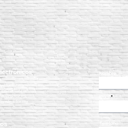
lectrónicos
Nombre
nstructor.mx
onstructor.mx
onstructor.mx
Email
onstructor.mx
nos
Teléfono