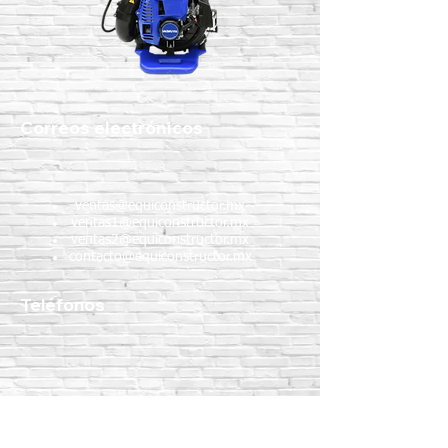
Correos electrónicos
ventas@equiconstructor.mx
ventas1@equiconstructor.mx
ventas2@equiconstructor.mx
contacto@equiconstructor.mx
Teléfonos
WhatsApp:
55 1801 8075
55 4983 5191