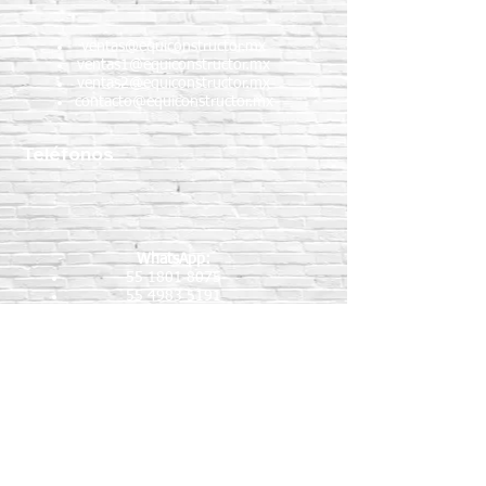
ventas@equiconstructor.mx
ventas1@equiconstructor.mx
ventas2@equiconstructor.mx
contacto@equiconstructor.mx
Teléfonos
WhatsApp:
55 1801 8075
55 4983 5191
55 1801 9244
55 6302 4351
Teléfonos fijos:
5517189864
5587888092
5515409911