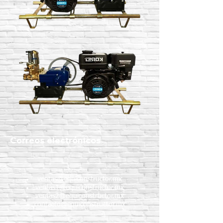
Correos electrónicos
ventas@equiconstructor.mx
ventas1@equiconstructor.mx
ventas2@equiconstructor.mx
contacto@equiconstructor.mx