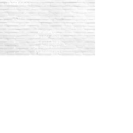
Teléfonos
WhatsApp:
55 1801 8075
55 4983 5191
55 1801 9244
55 6302 4351
Teléfonos fijos:
5517189864
5587888092
5515409911