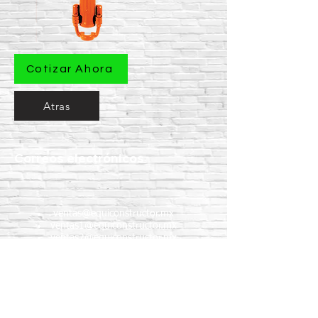
Cotizar Ahora
Atras
Correos electrónicos
ventas@equiconstructor.mx
ventas1@equiconstructor.mx
ventas2@equiconstructor.mx
contacto@equiconstructor.mx
Teléfonos