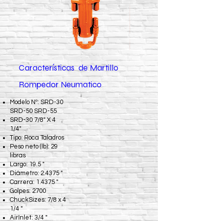
Características de Martillo
Rompedor Neumatico
Modelo Nº: SRD-30
SRD-50 SRD-55
SRD-30 7/8" X 4
1/4"
Tipo: Roca Taladros
Peso neto (lb): 29
libras
Largo: 19.5 "
Diámetro: 2.4375 "
Carrera: 1.4375 "
Golpes: 2700
ChuckSizes: 7/8 x 4
1/4 "
AirInlet: 3/4 "