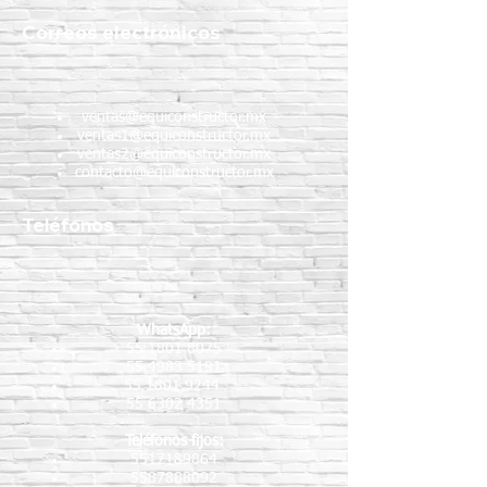
Correos electrónicos
ventas@equiconstructor.mx
ventas1@equiconstructor.mx
ventas2@equiconstructor.mx
contacto@equiconstructor.mx
Teléfonos
WhatsApp:
55 1801 8075
55 4983 5191
55 1801 9244
55 6302 4351
Teléfonos fijos:
5517189864
5587888092