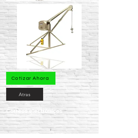
Cotizar Ahora
Atras
Correos electrónicos
ventas@equiconstructor.mx