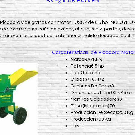
RKP3000B RAYKEN
e Picadora y de granos con motor HUSKY de 6.5 hp. INCLUYE
o de forraje como caña de azúcar, alfalfa, maíz, pastos, des
Con diferentes cribas hasta obtener el molido deseado. Cuchi
Características de Picadora mot
MarcaRAYKEN
Potencia6.5 hp
TipoGasolina
Cribas3/16, 1/2
Cuchillas De Corte3
Dimensiones115 x 92 x 45 cm
Martillos Golpeadores9
Peso (kilogramos)70
Producción De Secos250 Kg
Producción700 Kg
Tolva1