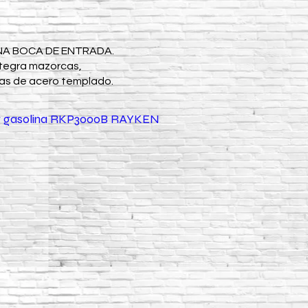
 UNA BOCA DE ENTRADA.
integra mazorcas,
llas de acero templado.
or gasolina RKP3000B RAYKEN