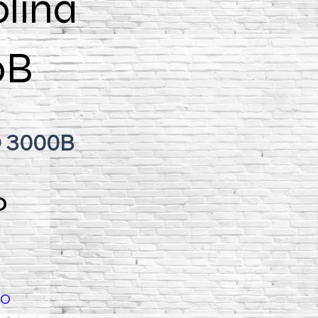
lina
0B
O 3000B
O
LO