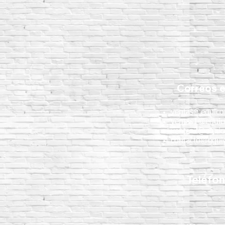
Correos e
ventas@equico
ventas1@equic
ventas2@equic
contacto@equic
Teléfo