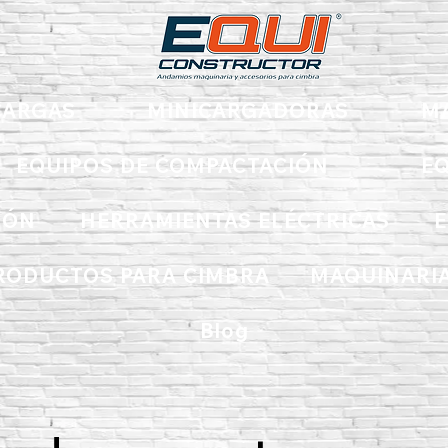
ARGAS
MINICARGADORAS
M
EQUIPOS DE COMPACTACIÓN
EQ
IÓN
HERRAMIENTAS ELÉCTRICAS
E
RODUCTOS PARA CIMBRA
MAQUINARIA
Blog