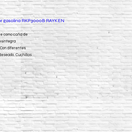
tor gasolina RKP3000B RAYKEN
aje como caña de
desintegra
 Con diferentes
 deseado. Cuchillas