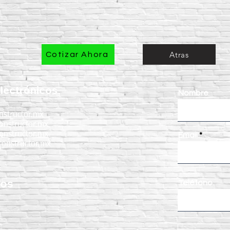
Atras
Cotizar Ahora
lectrónicos
Nombre
nstructor.mx
onstructor.mx
onstructor.mx
Email
onstructor.mx
nos
Teléfono