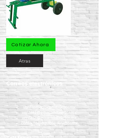
Cotizar Ahora
Atras
Correos electrónicos
ventas@equiconstructor.mx
ventas1@equiconstructor.mx
ventas2@equiconstructor.mx
contacto@equiconstructor.mx
Teléfonos