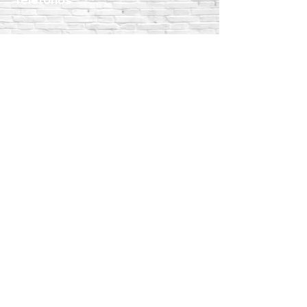
WhatsApp:
55 1801 8075
55 4983 5191
55 1801 9244
55 6302 4351
Teléfonos fijos:
5517189864
5587888092
5515409911