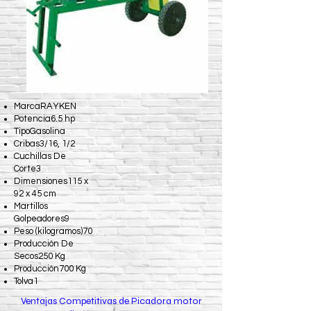
MarcaRAYKEN
Potencia6.5 hp
TipoGasolina
Cribas3/16, 1/2
Cuchillas De
Corte3
Dimensiones115 x
92 x 45 cm
Martillos
Golpeadores9
Peso (kilogramos)70
Producción De
Secos250 Kg
Producción700 Kg
Tolva1
Ventajas Competitivas de Picadora motor