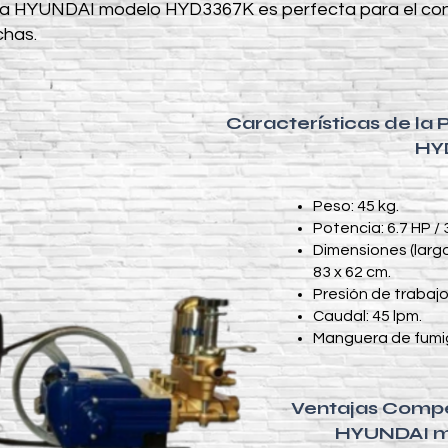
a HYUNDAI modelo HYD3367K es perfecta para el contr
chas.
Características de la
HY
Peso: 45 kg.
Potencia: 6.7 HP /
Dimensiones (largo
83 x 62 cm.
Presión de trabajo
Caudal: 45 lpm.
Manguera de fumig
Ventajas Compet
HYUNDAI m