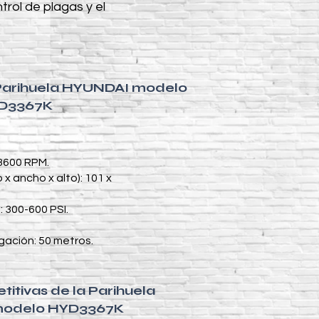
ol de plagas y el
 Parihuela HYUNDAI modelo
D3367K
 3600 RPM.
 x ancho x alto): 101 x
: 300-600 PSI.
ación: 50 metros.
itivas de la Parihuela
odelo HYD3367K