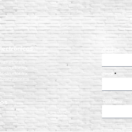
lectrónicos
Nombre
nstructor.mx
onstructor.mx
onstructor.mx
Email
onstructor.mx
nos
Teléfono
: