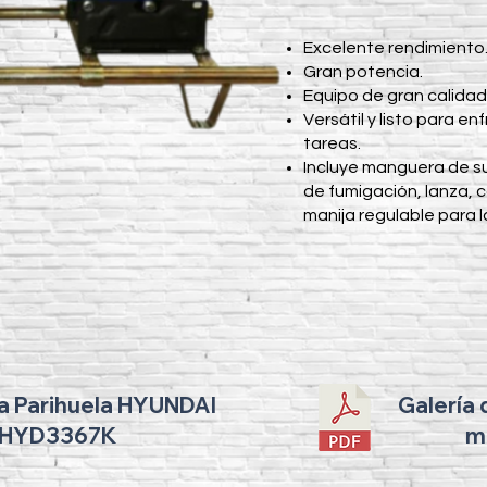
​Excelente rendimiento
Gran potencia.
Equipo de gran calidad
Versátil y listo para en
tareas.
Incluye manguera de s
de fumigación, lanza, 
manija regulable para l
la Parihuela HYUNDAI
Galería 
 HYD3367K
m