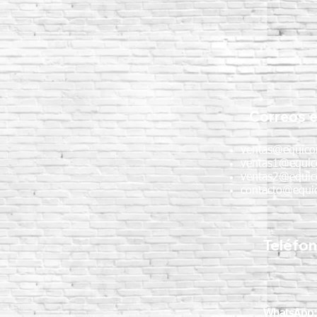
Correos e
ventas@equico
ventas1@equic
ventas2@equic
contacto@equic
Teléfo
WhatsApp