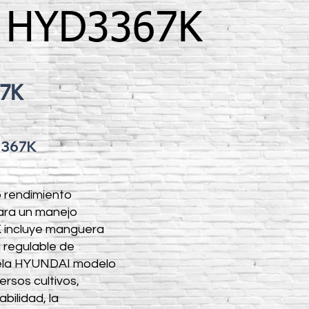
o HYD3367K
67K
3367K
 rendimiento
para un manejo
K incluye manguera
 regulable de
huela HYUNDAI modelo
ersos cultivos,
bilidad, la