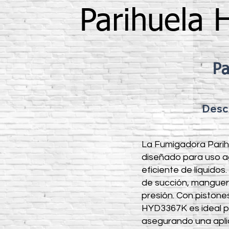
Parihuela
Pa
Desc
La Fumigadora Pari
diseñado para uso a
eficiente de líquid
de succión, manguera
presión. Con piston
HYD3367K es ideal pa
asegurando una aplica