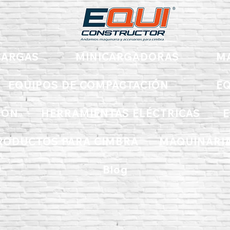
ARGAS
MINICARGADORAS
M
EQUIPOS DE COMPACTACIÓN
EQ
IÓN
HERRAMIENTAS ELÉCTRICAS
E
RODUCTOS PARA CIMBRA
MAQUINARIA
Blog