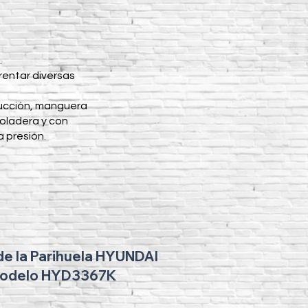
.
.
frentar diversas
ucción, manguera
coladera y con
a presión.
de la Parihuela HYUNDAI
odelo HYD3367K