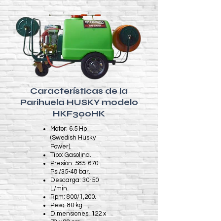
Características de la
Parihuela HUSKY modelo
HKF300HK
Motor: 6.5 Hp
(Swedish Husky
Power).
Tipo: Gasolina.
Presión: 585-670
Psi/35-48 bar.
Descarga: 30-50
L/min.
Rpm: 800/1,200.
Peso: 80 kg.
Dimensiones: 122 x