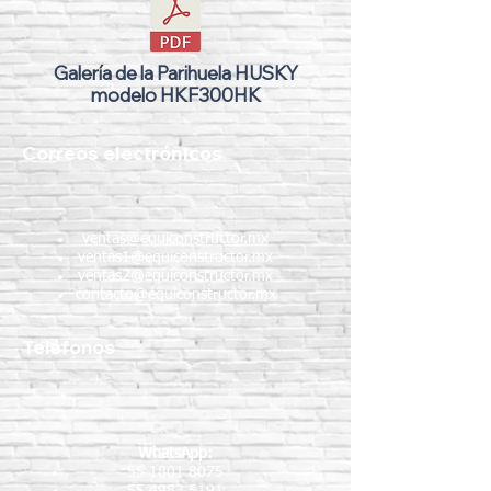
Galería de la Parihuela HUSKY
modelo HKF300HK
Correos electrónicos
ventas@equiconstructor.mx
ventas1@equiconstructor.mx
ventas2@equiconstructor.mx
contacto@equiconstructor.mx
Teléfonos
WhatsApp:
55 1801 8075