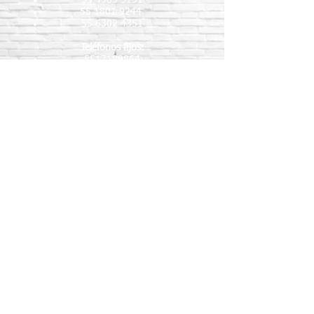
55 4983 5191
55 1801 9244
55 6302 4351
Teléfonos fijos:
5517189864
5587888092
5515409911
Nombre
Apellido