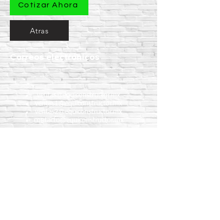
Cotizar Ahora
Atras
Correos electrónicos
ventas@equiconstructor.mx
ventas1@equiconstructor.mx
ventas2@equiconstructor.mx
contacto@equiconstructor.mx
Teléfonos
WhatsApp:
55 1801 8075
55 4983 5191
55 1801 9244