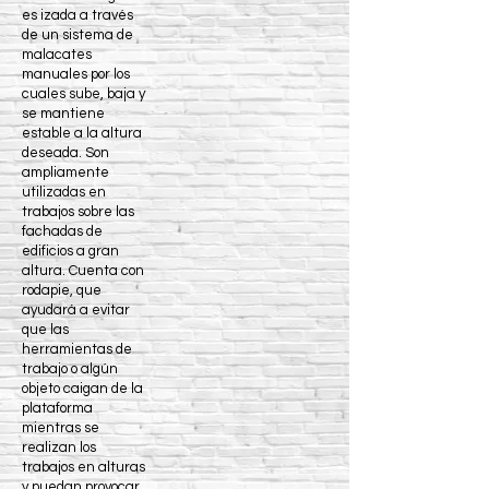
es izada a través
de un sistema de
malacates
manuales por los
cuales sube, baja y
se mantiene
estable a la altura
deseada. Son
ampliamente
utilizadas en
trabajos sobre las
fachadas de
edificios a gran
altura. Cuenta con
rodapie, que
ayudará a evitar
que las
herramientas de
trabajo o algún
objeto caigan de la
plataforma
mientras se
realizan los
trabajos en alturas
y puedan provocar