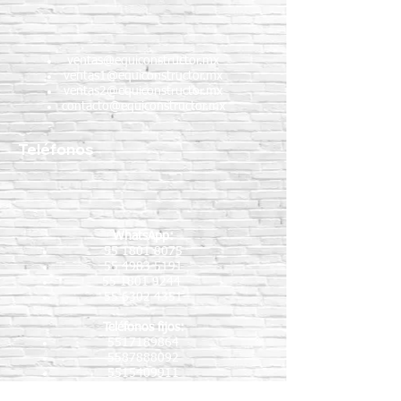
ventas@equiconstructor.mx
ventas1@equiconstructor.mx
ventas2@equiconstructor.mx
contacto@equiconstructor.mx
Teléfonos
WhatsApp:
55 1801 8075
55 4983 5191
55 1801 9244
55 6302 4351
Teléfonos fijos:
5517189864
5587888092
5515409911